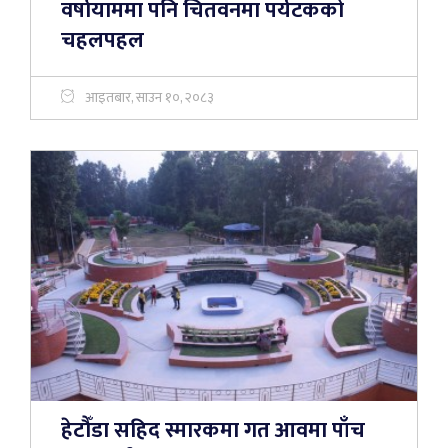
वर्षायाममा पनि चितवनमा पर्यटकको
चहलपहल
आइतबार, साउन १०, २०८३
हेटौँडा सहिद स्मारकमा गत आवमा पाँच