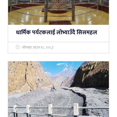
धार्मिक पर्यटकलाई लोभ्याउँदै सिसमहल
सोमबार, साउन १८, २०८३