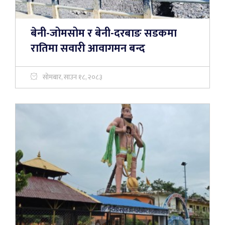
बेनी-जोमसोम र बेनी-दरबाङ सडकमा
रातिमा सवारी आवागमन बन्द
सोमबार, साउन १८, २०८३