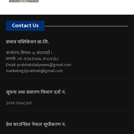
Contact Us
प्रभाव पब्लिकेसन प्रा.लि.
कार्यालय: सिफल–७, काठमाडौं ।
सम्पर्क: ०१–४३७३५७७, ४५८४३६८
Email:
prabhabdailynews@gmail.com
marketing2prabhab@gmail.com
सूचना तथा प्रसारण विभाग दर्ता नं.
३२५१-२०७८/७९
प्रेस काउन्सिल नेपाल सूचीकरण नं.