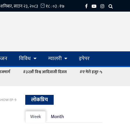
्‍जन
विविध
ग्यालरी
इपेपर
ाजमार्ग
#३२औं विश्व आदिवासी दिवस
#ए मेरो हजुर-५
लोकप्रिय
SHOW EP-9
Week
Month