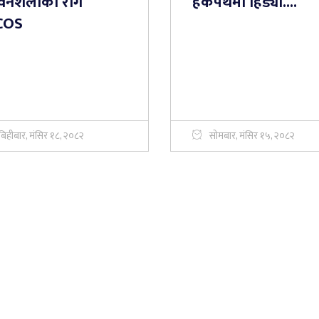
वनशैलीकाे राेग
हर्कपथमा हिँड्यौँ....
COS
बिहीबार, मंसिर १८, २०८२
सोमबार, मंसिर १५, २०८२