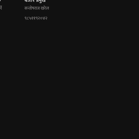
क
बजार प्रमुख
की
सन्तोषराज खरेल
९८५११९२०४२