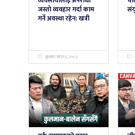
व्यवसायीलाई अपराधी
चा
जस्तो व्यवहार गर्दा काम
संय
गर्ने अवस्था रहेन: खत्री
बुधबार, साउन ६, २०८३