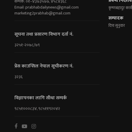
प्रबन्ध निर्देश
सम्पर्क: ०१–४३७३५७७, ४५८४३६८
Email:
prabhabdailynews@gmail.com
कृष्णबहादुर कार्
marketing2prabhab@gmail.com
सम्पादक
दिपा सुनुवार
सूचना तथा प्रसारण विभाग दर्ता नं.
३२५१-२०७८/७९
प्रेस काउन्सिल नेपाल सूचीकरण नं.
३२३६
विज्ञापनका लागि सीधा सम्पर्क
९८५१०००८३४, ९८५११९२०४२