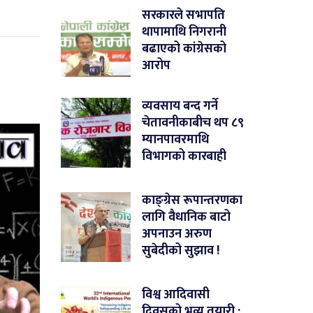
सरकारले सभापति
थापामाथि निगरानी
बढाएको कांग्रेसको
आरोप
व्यवसाय बन्द गर्ने
चेतावनीकाबीच थप ८९
म्यानपावरमाथि
विभागको कारबाही
काङ्ग्रेस रूपान्तरणका
लागि वैधानिक बाटो
अपनाउन अरुण
सुबेदीको सुझाव !
विश्व आदिवासी
दिवसको भव्य तयारी :