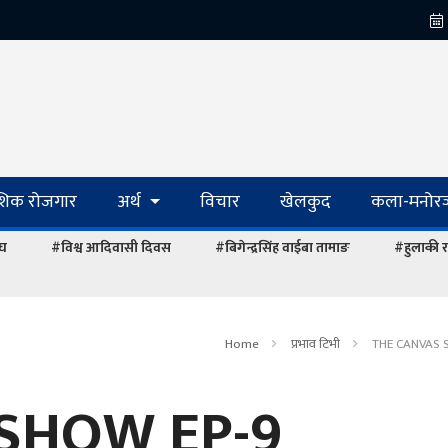
ेशिक रोजगार
अर्थ
विचार
खेलकुद
कला-मनोरञ
ंघ
#विश्व आदिवासी दिवस
#बिगेन्द्रसिंह वाईबा तामाङ
#हुलाकी र
Home
प्रभाव टिभी
THE CANVAS 
SHOW EP-9