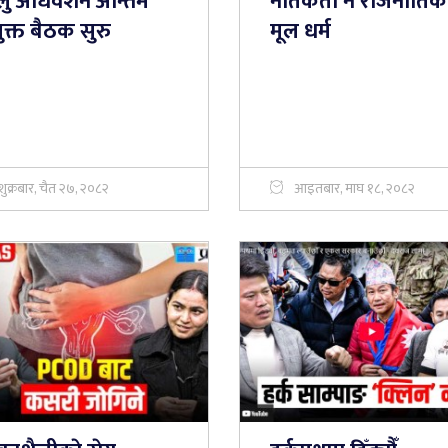
लु अधिवेशन अन्तिम
नैतिकता नै राजनीतिक
ुक्त बैठक सुरु
मूल धर्म
शुक्रबार, चैत २७, २०८२
आइतबार, माघ १८, २०८२