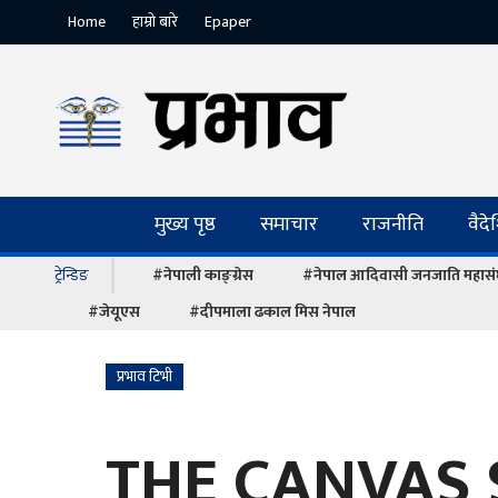
Home
हाम्रो बारे
Epaper
मुख्य पृष्ठ
समाचार
राजनीति
वैद
ट्रेन्डिङ
#नेपाली काङ्ग्रेस
#नेपाल आदिवासी जनजाति महास
#जेयूएस
#दीपमाला ढकाल मिस नेपाल
प्रभाव टिभी
THE CANVAS 