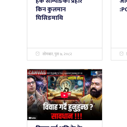
हर्क साम्पाङकाे प्रहार
जी
किन कुलमान
:P
घिसिङमाथि
सोमबार, पुस ७, २०८२