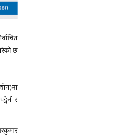
र्वाचित
गरेको छ
द्योग)मा
ङ्गेनी र
ोरकुमार