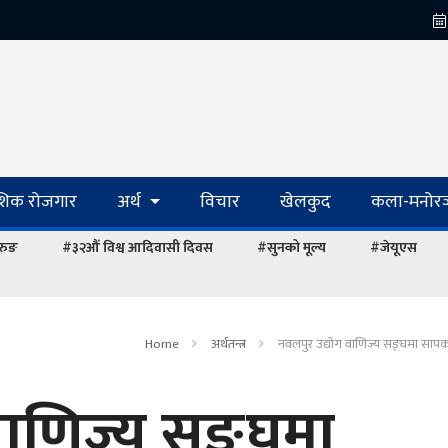
ेशिक रोजगार
अर्थ
विचार
खेलकुद
कला-मनोरञ
रुङ
#३२औं विश्व आदिवासी दिवस
#सुनको मूल्य
#जेयूएस
Home
अर्थतन्त्र
नवलपुर उद्योग वाणिज्य सङ्घमा सापको
वाणिज्य सङ्घमा