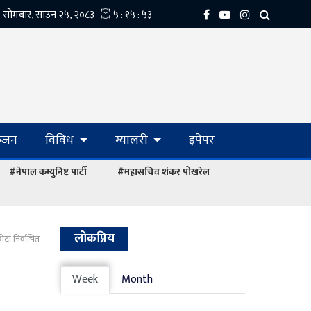
्‍जन
विविध
ग्यालरी
इपेपर
#नेपाल कम्युनिष्ट पार्टी
#महासचिव शंकर पोखरेल
लोकप्रिय
टा निर्वाचित
Week
Month