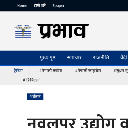
Home
हाम्रो बारे
Epaper
मुख्य पृष्ठ
समाचार
राजनीति
वैद
ट्रेन्डिङ
#नेपाली कांग्रेस
#नेपाली काङ्ग्रेस
#सुधन गु
#‘डिजिटल’
अर्थतन्त्र
नवलपुर उद्योग 