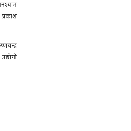
घनश्याम
 प्रकाश
्णचन्द्र
उद्योगी