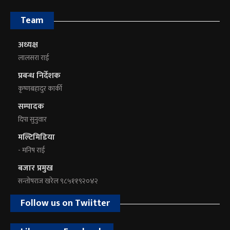
Team
अध्यक्ष
लालसरा राई
प्रबन्ध निर्देशक
कृष्णबहादुर कार्की
सम्पादक
दिपा सुनुवार
मल्टिमिडिया
- मनिष राई
बजार प्रमुख
सन्तोषराज खरेल ९८५११९२०४२
Follow us on Twiitter