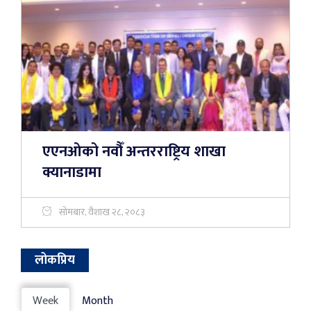
एएनओको नवौँ अन्तरराष्ट्रिय शाखा
क्यानाडामा
सोमबार, वैशाख २८, २०८३
लोकप्रिय
Week
Month