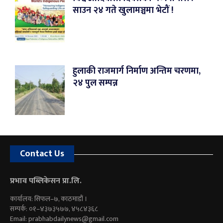
साउन २४ गते खुलामञ्चमा भेटौं !
हुलाकी राजमार्ग निर्माण अन्तिम चरणमा,
२४ पुल सम्पन्न
Contact Us
प्रभाव पब्लिकेसन प्रा.लि.
कार्यालय: सिफल–७, काठमाडौं ।
सम्पर्क: ०१–४३७३५७७, ४५८४३६८
Email:
prabhabdailynews@gmail.com