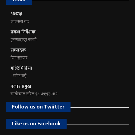
अध्यक्ष
लालसरा राई
प्रबन्ध निर्देशक
कृष्णबहादुर कार्की
सम्पादक
दिपा सुनुवार
मल्टिमिडिया
- मनिष राई
बजार प्रमुख
सन्तोषराज खरेल ९८५११९२०४२
Follow us on Twiitter
Like us on Facebook