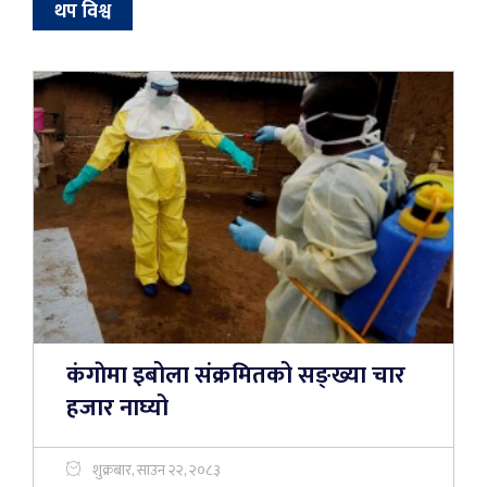
थप विश्व
कंगाेमा इबोला संक्रमितको सङ्ख्या चार
हजार नाघ्यो
शुक्रबार, साउन २२, २०८३