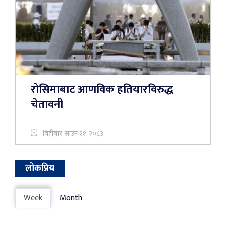
रोसिमाबाट आणविक हतियारविरुद्ध
चेतावनी
बिहीबार, साउन २१, २०८३
लोकप्रिय
Week
Month