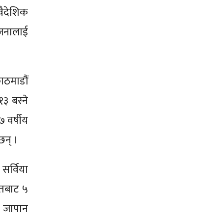
 वैदेशिक
 जनालाई
ाठमाडौं
३ बस्ने
 वर्षीय
 छन् ।
सर्विया
ितबाट ५
े जापान