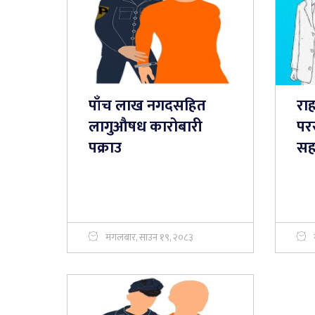
पाँच लाख नगदसहित
रा
लागुऔषध कारोबारी
परर
पक्राउ
सह
मंगलबार, साउन १९, २०८३