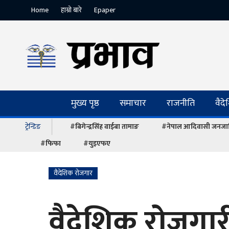
Home
हाम्रो बारे
Epaper
मुख्य पृष्ठ
समाचार
राजनीति
वैद
ट्रेन्डिङ
#बिगेन्द्रसिंह वाईबा तामाङ
#नेपाल आदिवासी जनजात
#फिफा
#युइएफए
वैदेशिक रोजगार
वैदेशिक रोजगारी