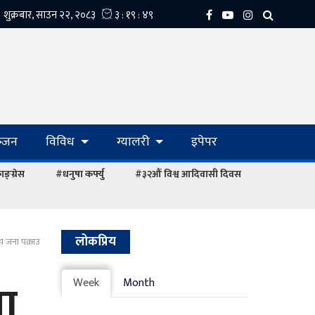
्‍जन
विविध
ग्यालरी
इपेपर
ङ्ग्रेस
#धनुषा कर्फ्यु
#३२औं विश्व आदिवासी दिवस
लोकप्रिय
ँच जना पक्राउ
ना
Week
Month