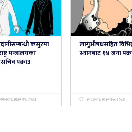
हदानीसम्बन्धी कसुरमा
लागुऔषधसहित विभिन्
ाष्ट्र मन्त्रालयका
स्थानबाट १४ जना पक्र
सचिव पक्राउ
मंगलबार, साउन १९, २०८३
आइतबार, साउन १७, २०८३