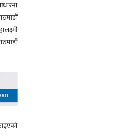
 आधारमा
ठमाडौं
क्ष्मी
ाठमाडौं
ठाइएको