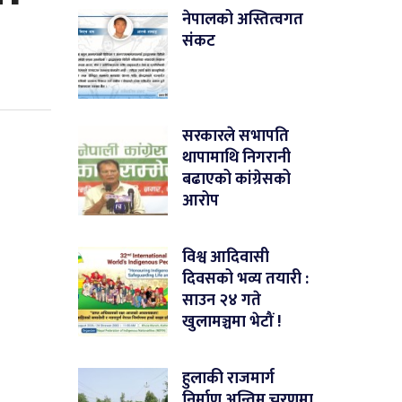
नेपालको अस्तित्वगत
संकट
सरकारले सभापति
थापामाथि निगरानी
बढाएको कांग्रेसको
आरोप
विश्व आदिवासी
दिवसको भव्य तयारी :
साउन २४ गते
खुलामञ्चमा भेटौं !
हुलाकी राजमार्ग
निर्माण अन्तिम चरणमा,