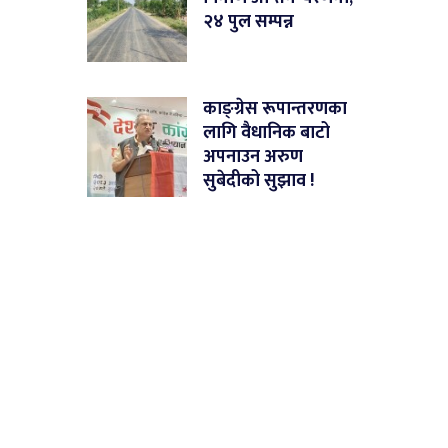
२४ पुल सम्पन्न
काङ्ग्रेस रूपान्तरणका
लागि वैधानिक बाटो
अपनाउन अरुण
सुबेदीको सुझाव !