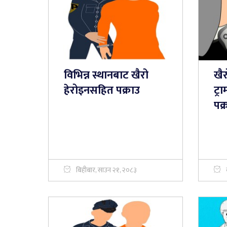
विभिन्न स्थानबाट खैरो
खैर
हेरोइनसहित पक्राउ
ट्
पक्
बिहीबार, साउन २१, २०८३