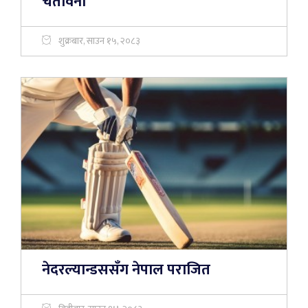
चेतावनी
शुक्रबार, साउन १५, २०८३
नेदरल्यान्डससँग नेपाल पराजित