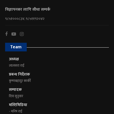
विज्ञापनका लागि सीधा सम्पर्क
९८५१०००८३४, ९८५११९२०४२
Team
अध्यक्ष
लालसरा राई
प्रबन्ध निर्देशक
कृष्णबहादुर कार्की
सम्पादक
दिपा सुनुवार
मल्टिमिडिया
- मनिष राई