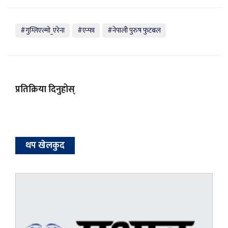
#गुग्लिएल्मो_एरेना
#एन्फा
#नेपाली पुरुष फुटबल
प्रतिक्रिया दिनुहोस्
थप खेलकुद