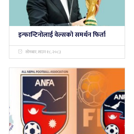
इन्फान्टिनोलाई वेल्सको समर्थन फिर्ता
सोमबार, साउन १८, २०८३