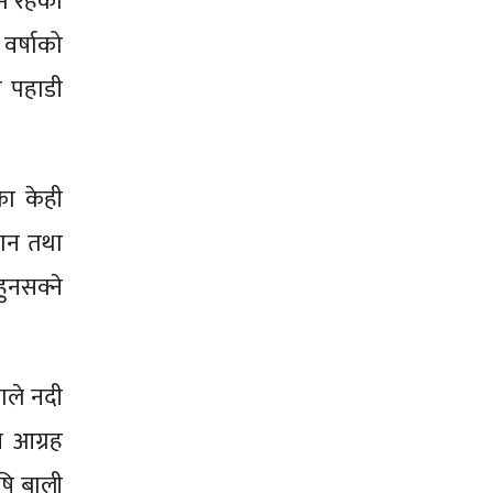
म रहेको
र्षाको
ा पहाडी
का केही
्थान तथा
ुनसक्ने
ाले नदी
न आग्रह
षि बाली