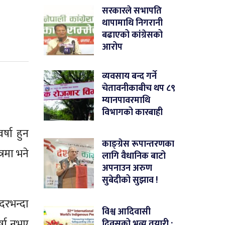
सरकारले सभापति
थापामाथि निगरानी
बढाएको कांग्रेसको
आरोप
व्यवसाय बन्द गर्ने
चेतावनीकाबीच थप ८९
म्यानपावरमाथि
विभागको कारबाही
्षा हुन
काङ्ग्रेस रूपान्तरणका
रमा भने
लागि वैधानिक बाटो
अपनाउन अरुण
सुबेदीको सुझाव !
दरभन्दा
विश्व आदिवासी
्षा नभए
दिवसको भव्य तयारी :