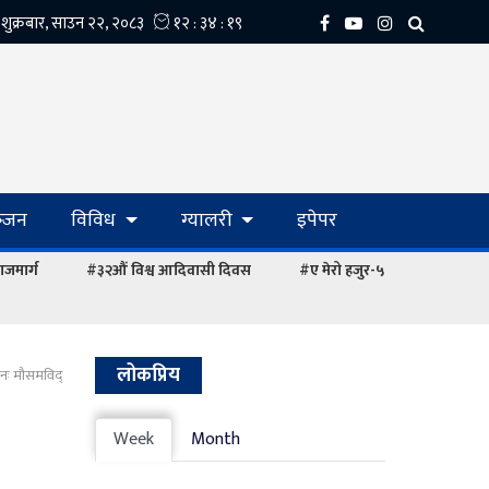
्‍जन
विविध
ग्यालरी
इपेपर
ाजमार्ग
#३२औं विश्व आदिवासी दिवस
#ए मेरो हजुर-५
लोकप्रिय
केनः मौसमविद्
Week
Month