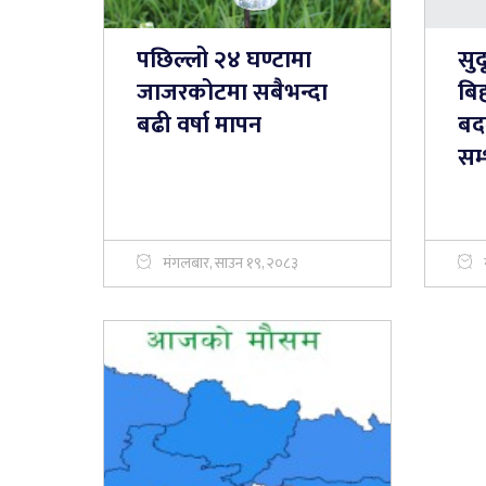
पछिल्लो २४ घण्टामा
सुद
जाजरकोटमा सबैभन्दा
बि
बढी वर्षा मापन
बदल
सम
मंगलबार, साउन १९, २०८३