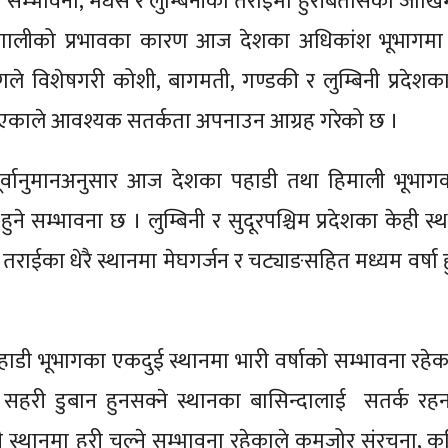
ो सम्भावना, मधेस र लुम्बिनीका तराईमा हुरीबतासको जोखि
णालीको प्रभावका कारण आज देशका अधिकांश भूभागमा व
े विशेषगरी कोशी, बागमती, गण्डकी र लुम्बिनी प्रदेशक
े भएकाले आवश्यक सतर्कता अपनाउन आग्रह गरेको छ ।
र्वानुमानअनुसार आज देशका पहाडी तथा हिमाली भूभाग
ुने सम्भावना छ । लुम्बिनी र सुदूरपश्चिम प्रदेशका केही स
राईका धेरै स्थानमा मेघगर्जन र चट्याङसहित मध्यम वर्षा ह
पहाडी भूभागका एकदुई स्थानमा भारी वर्षाको सम्भावना रहेक
सहरी डुबान हुनसक्ने स्थानका बासिन्दालाई सतर्क रह
ी स्थानमा हुरी चल्ने सम्भावना रहेकाले कमजोर संरचना, कृ