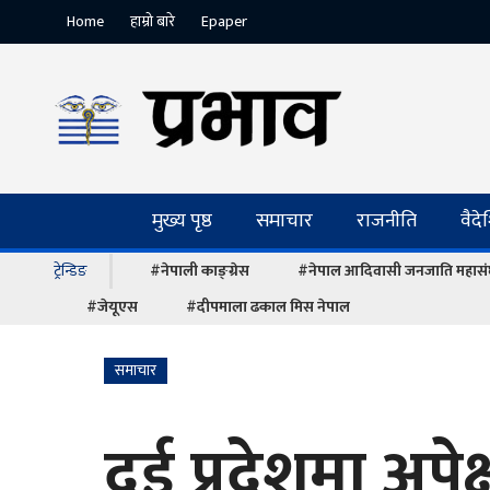
Home
हाम्रो बारे
Epaper
मुख्य पृष्ठ
समाचार
राजनीति
वैद
ट्रेन्डिङ
#नेपाली काङ्ग्रेस
#नेपाल आदिवासी जनजाति महास
#जेयूएस
#दीपमाला ढकाल मिस नेपाल
समाचार
दुई प्रदेशमा अपेक