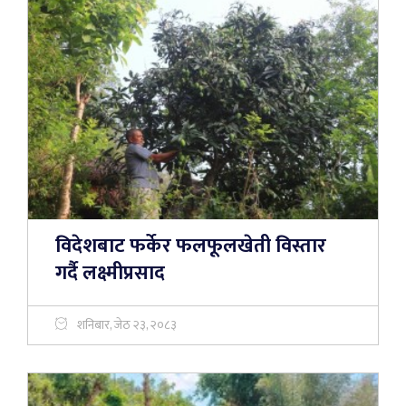
विदेशबाट फर्केर फलफूलखेती विस्तार
गर्दै लक्ष्मीप्रसाद
शनिबार, जेठ २३, २०८३