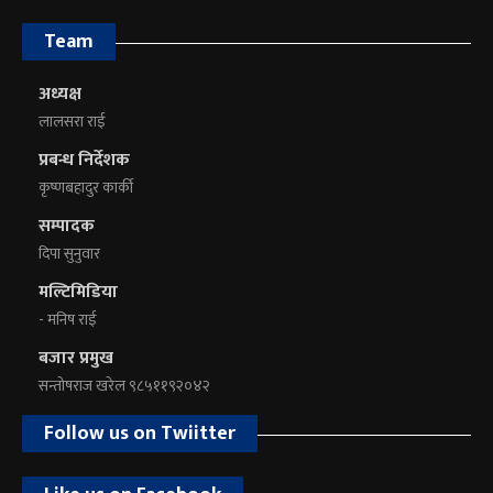
Team
अध्यक्ष
लालसरा राई
प्रबन्ध निर्देशक
कृष्णबहादुर कार्की
सम्पादक
दिपा सुनुवार
मल्टिमिडिया
- मनिष राई
बजार प्रमुख
सन्तोषराज खरेल ९८५११९२०४२
Follow us on Twiitter