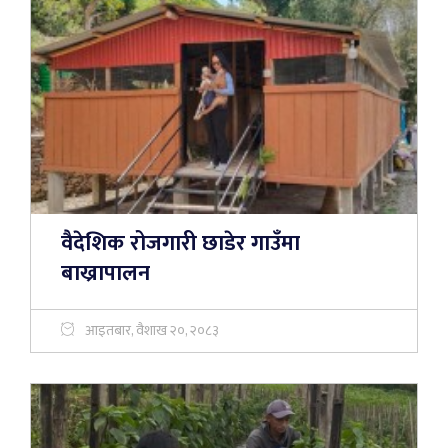
वैदेशिक रोजगारी छाडेर गाउँमा
बाख्रापालन
आइतबार, वैशाख २०, २०८३