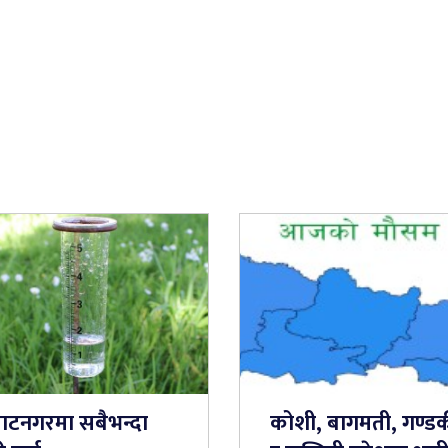
राटनगरमा सबैभन्दा
कोशी, बागमती, गण्ड