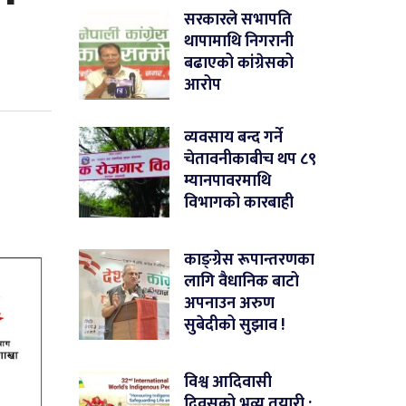
सरकारले सभापति
थापामाथि निगरानी
बढाएको कांग्रेसको
आरोप
व्यवसाय बन्द गर्ने
चेतावनीकाबीच थप ८९
म्यानपावरमाथि
विभागको कारबाही
काङ्ग्रेस रूपान्तरणका
लागि वैधानिक बाटो
अपनाउन अरुण
सुबेदीको सुझाव !
विश्व आदिवासी
दिवसको भव्य तयारी :