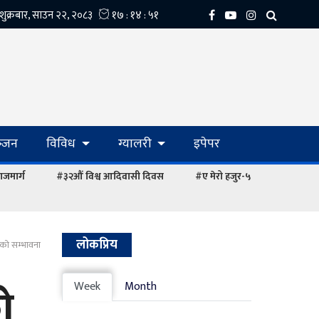
्‍जन
विविध
ग्यालरी
इपेपर
ाजमार्ग
#३२औं विश्व आदिवासी दिवस
#ए मेरो हजुर-५
लोकप्रिय
ाको सम्भावना
ो
Week
Month