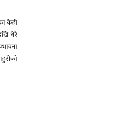
का केही
खि धेरै
म्भावना
ाहुरीको