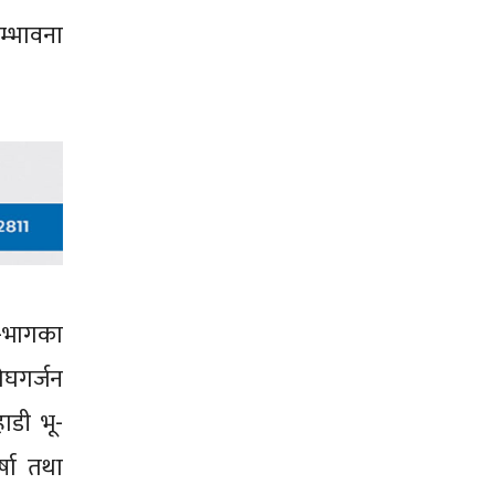
म्भावना
ू-भागका
ेघगर्जन
ाडी भू-
्षा तथा