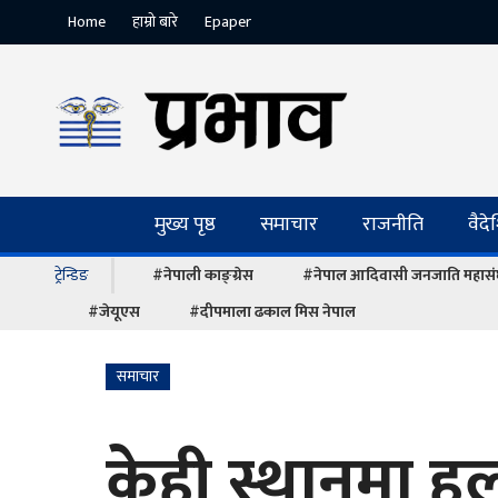
Home
हाम्रो बारे
Epaper
मुख्य पृष्ठ
समाचार
राजनीति
वैद
ट्रेन्डिङ
#नेपाली काङ्ग्रेस
#नेपाल आदिवासी जनजाति महास
#जेयूएस
#दीपमाला ढकाल मिस नेपाल
समाचार
केही स्थानमा हल