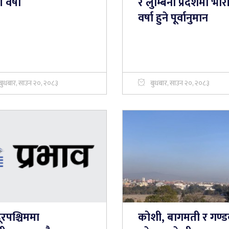
 वर्षा
र लुम्बिनी प्रदेशमा भार
वर्षा हुने पूर्वानुमान
बुधबार, साउन २०, २०८३
बुधबार, साउन २०, २०८३
ूरपश्चिममा
कोशी, बागमती र गण्