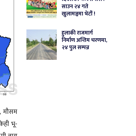
साउन २४ गते
खुलामञ्चमा भेटौं !
हुलाकी राजमार्ग
निर्माण अन्तिम चरणमा,
२४ पुल सम्पन्न
ग, मौसम
ेही भू-