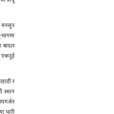
िमी वायु
मा मनसुन
ू-भागमा
ा बादल
ो एकदुई
पहाडी र
ी स्थान
घगर्जन
मा भारी