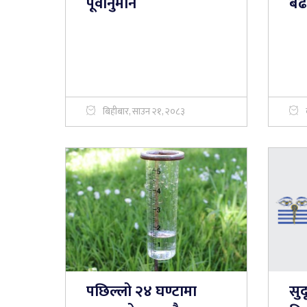
पूर्वानुमान
बढी
बिहीबार, साउन २१, २०८३
पछिल्लो २४ घण्टामा
सुद