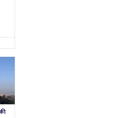
ी
डकी