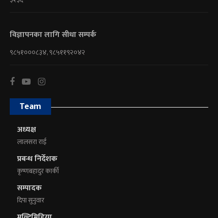
विज्ञापनका लागि सीधा सम्पर्क
९८५१०००८३४, ९८५११९२०४२
Team
अध्यक्ष
लालसरा राई
प्रबन्ध निर्देशक
कृष्णबहादुर कार्की
सम्पादक
दिपा सुनुवार
मल्टिमिडिया