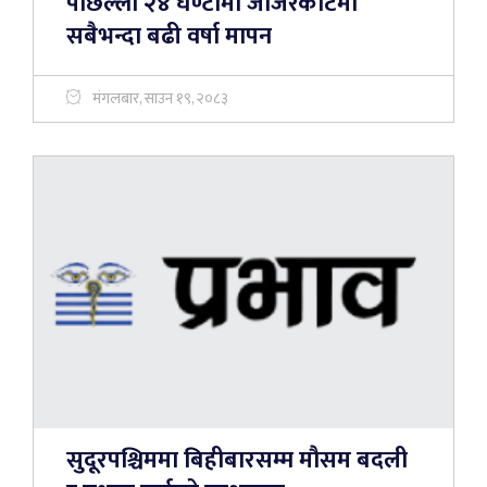
पछिल्लो २४ घण्टामा जाजरकोटमा
सबैभन्दा बढी वर्षा मापन
मंगलबार, साउन १९, २०८३
सुदूरपश्चिममा बिहीबारसम्म मौसम बदली