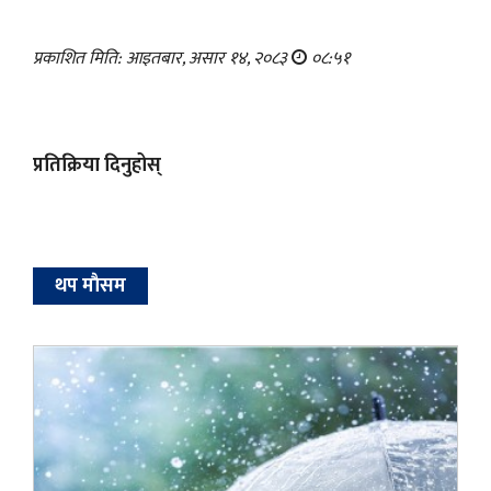
प्रकाशित मिति: आइतबार, असार १४, २०८३
०८:५१
प्रतिक्रिया दिनुहोस्
थप माैसम