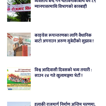
व्यवसाय बन्द गर्ने चेतावनीकाबीच थप ८९
म्यानपावरमाथि विभागको कारबाही
काङ्ग्रेस रूपान्तरणका लागि वैधानिक
बाटो अपनाउन अरुण सुबेदीको सुझाव !
विश्व आदिवासी दिवसको भव्य तयारी :
साउन २४ गते खुलामञ्चमा भेटौं !
हुलाकी राजमार्ग निर्माण अन्तिम चरणमा,