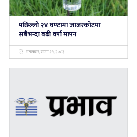
पछिल्लो २४ घण्टामा जाजरकोटमा
सबैभन्दा बढी वर्षा मापन
मंगलबार, साउन १९, २०८३