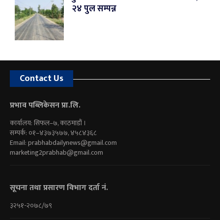
२४ पुल सम्पन्न
Contact Us
प्रभाव पब्लिकेसन प्रा.लि.
कार्यालय: सिफल–७, काठमाडौं ।
सम्पर्क: ०१–४३७३५७७, ४५८४३६८
Email:
prabhabdailynews@gmail.com
marketing2prabhab@gmail.com
सूचना तथा प्रसारण विभाग दर्ता नं.
३२५१-२०७८/७९