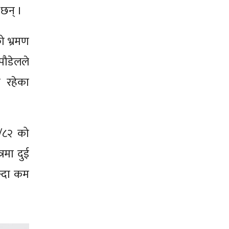
 छन् ।
ो भ्रमण
 पौडेलले
क रहेका
१/८२ को
्रमा दुई
न्दा कम