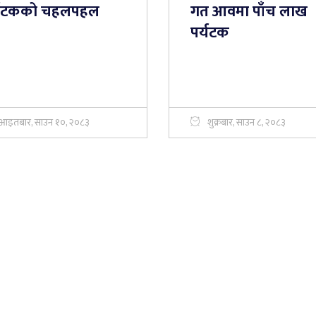
्यटकको चहलपहल
गत आवमा पाँच लाख
पर्यटक
आइतबार, साउन १०, २०८३
शुक्रबार, साउन ८, २०८३