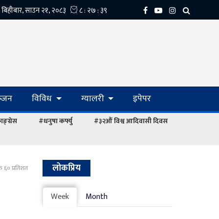
्‍जन
विविध
ग्यालरी
इपेपर
ङ्ग्रेस
#धनुषा कर्फ्यु
#३२औं विश्व आदिवासी दिवस
लोकप्रिय
यटक ६० प्रतिशत
Week
Month