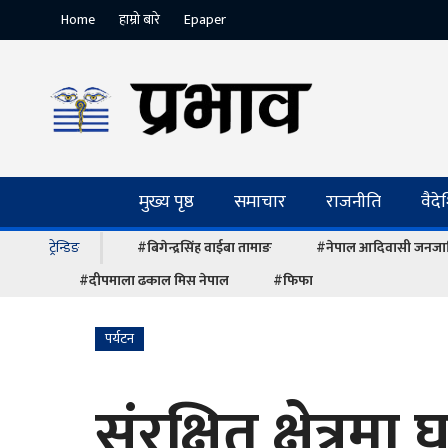
Home
हाम्रो बारे
Epaper
मुख्य पृष्ठ
समाचार
राजनीति
वैद
ट्रेन्डिङ
#बिगेन्द्रसिंह वाईबा तामाङ
#नेपाल आदिवासी जनजात
#दीपमाला ढकाल मिस नेपाल
#फिफा
पर्यटन
संरक्षित क्षेत्रमा