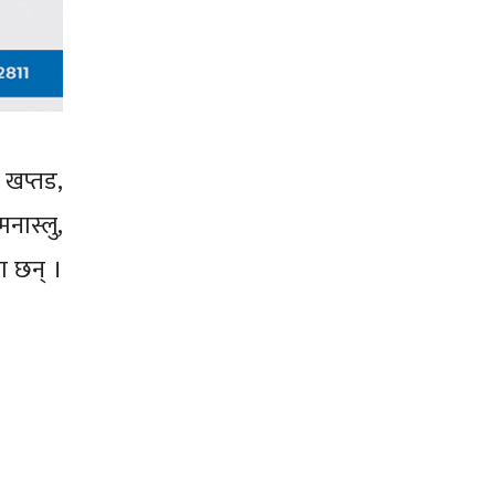
, खप्तड,
मनास्लु,
का छन् ।