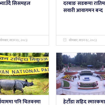
भ्याउँदै सिसमहल
दरबाङ सडकमा रातिम
सवारी आवागमन बन्द
सोमबार, साउन १८, २०८३
सोमबार, साउन १८, २०८३
्षायाममा पनि चितवनमा
हेटौँडा सहिद स्मारकमा