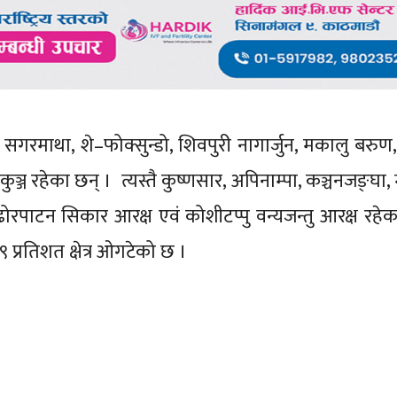
, सगरमाथा, शे–फोक्सुन्डो, शिवपुरी नागार्जुन, मकालु बरुण
निकुञ्ज रहेका छन् । त्यस्तै कुष्णसार, अपिनाम्पा, कञ्चनजङ्घा, 
तथा ढोरपाटन सिकार आरक्ष एवं कोशीटप्पु वन्यजन्तु आरक्ष रहे
९ प्रतिशत क्षेत्र ओगटेको छ ।