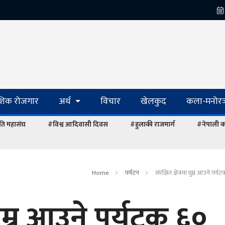
ेशिक रोजगार
अर्थ
विचार
खेलकुद
कला-मनोरञ
ि महासंघ
#विश्व आदिवासी दिवस
#हुलाकी राजमार्ग
#नेपाली का
Home
पर्यटन
संरक्षित क्षेत्रमा घुम्न आउने पर्
 घुम्न आउने पर्यटक ६०