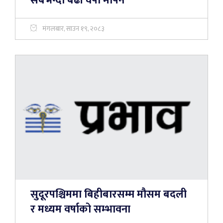
सबैभन्दा बढी वर्षा मापन
मंगलबार, साउन १९, २०८३
सुदूरपश्चिममा बिहीबारसम्म मौसम बदली
र मध्यम वर्षाको सम्भावना