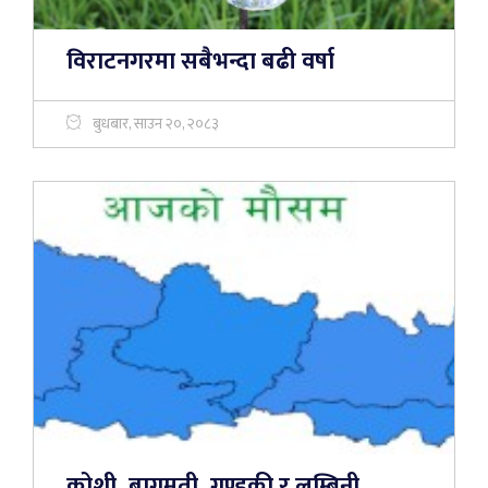
विराटनगरमा सबैभन्दा बढी वर्षा
बुधबार, साउन २०, २०८३
कोशी, बागमती, गण्डकी र लुम्बिनी