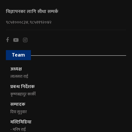
विज्ञापनका लागि सीधा सम्पर्क
९८५१०००८३४, ९८५११९२०४२
Team
अध्यक्ष
लालसरा राई
प्रबन्ध निर्देशक
कृष्णबहादुर कार्की
सम्पादक
दिपा सुनुवार
मल्टिमिडिया
- मनिष राई