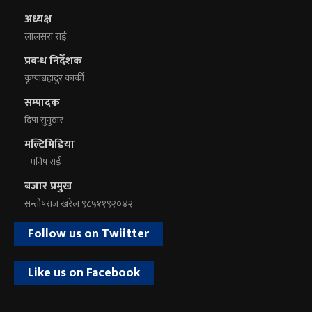
अध्यक्ष
लालसरा राई
प्रबन्ध निर्देशक
कृष्णबहादुर कार्की
सम्पादक
दिपा सुनुवार
मल्टिमिडिया
- मनिष राई
बजार प्रमुख
सन्तोषराज खरेल ९८५११९२०४२
Follow us on Twiitter
Like us on Facebook