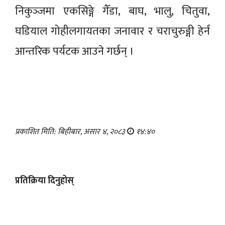
निकुञ्‍जमा एकसिङ्गे गैँडा, बाघ, भालु, चितुवा,
घडियाल गोहीलगायतका जनावार र चराचुरुङ्गी हेर्न
आन्तरिक पर्यटक आउने गर्छन् ।
प्रकाशित मिति: बिहीबार, असार ४, २०८३
१४:४०
प्रतिक्रिया दिनुहोस्