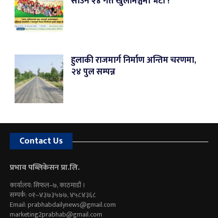
साउन २४ गते खुलामञ्चमा भेटौं !
हुलाकी राजमार्ग निर्माण अन्तिम चरणमा,
२४ पुल सम्पन्न
Contact Us
प्रभाव पब्लिकेसन प्रा.लि.
कार्यालय: सिफल–७, काठमाडौं ।
सम्पर्क: ०१–४३७३५७७, ४५८४३६८
Email:
prabhabdailynews@gmail.com
marketing2prabhab@gmail.com