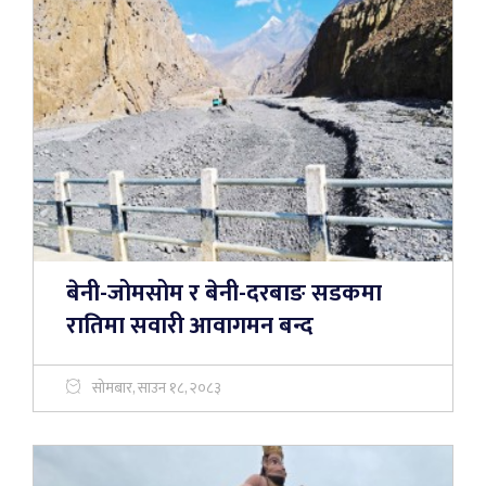
बेनी-जोमसोम र बेनी-दरबाङ सडकमा
रातिमा सवारी आवागमन बन्द
सोमबार, साउन १८, २०८३