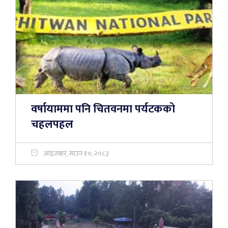
वर्षायाममा पनि चितवनमा पर्यटकको
चहलपहल
आइतबार, साउन १०, २०८३