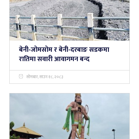
बेनी-जोमसोम र बेनी-दरबाङ सडकमा
रातिमा सवारी आवागमन बन्द
सोमबार, साउन १८, २०८३