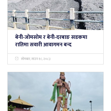
बेनी-जोमसोम र बेनी-दरबाङ सडकमा
रातिमा सवारी आवागमन बन्द
सोमबार, साउन १८, २०८३