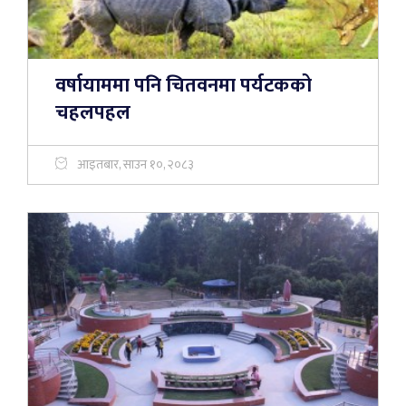
वर्षायाममा पनि चितवनमा पर्यटकको
चहलपहल
आइतबार, साउन १०, २०८३