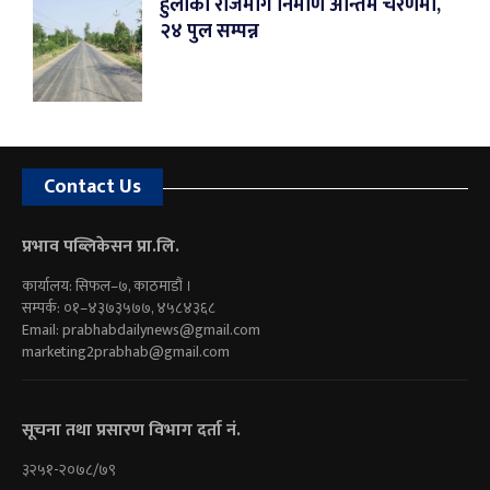
हुलाकी राजमार्ग निर्माण अन्तिम चरणमा,
२४ पुल सम्पन्न
Contact Us
प्रभाव पब्लिकेसन प्रा.लि.
कार्यालय: सिफल–७, काठमाडौं ।
सम्पर्क: ०१–४३७३५७७, ४५८४३६८
Email:
prabhabdailynews@gmail.com
marketing2prabhab@gmail.com
सूचना तथा प्रसारण विभाग दर्ता नं.
३२५१-२०७८/७९