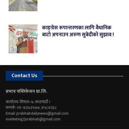
काङ्ग्रेस रूपान्तरणका लागि वैधानिक
बाटो अपनाउन अरुण सुबेदीको सुझाव !
Contact Us
प्रभाव पब्लिकेसन प्रा.लि.
कार्यालय: सिफल–७, काठमाडौं ।
सम्पर्क: ०१–४३७३५७७, ४५८४३६८
Email:
prabhabdailynews@gmail.com
marketing2prabhab@gmail.com