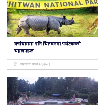
वर्षायाममा पनि चितवनमा पर्यटकको
चहलपहल
आइतबार, साउन १०, २०८३