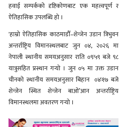
हवाई सम्पर्कको दृष्टिकोणबाट एक महत्त्वपूर्ण र
ऐतिहासिक उपलब्धि हो ।
'हाम्रो ऐतिहासिक काठमाडौँ–शेन्जेन उडान त्रिभुवन
अन्तर्राष्ट्रिय विमानस्थलबाट जुन ०४, २०२६ मा
नेपाली स्थानीय समयअनुसार राति ०९ः५९ बजे ९८
यात्रुसहित प्रस्थान गर्‍यो । जुन ०५ मा उक्त उडान
चीनको स्थानीय समयअनुसार बिहान ०४ः१७ बजे
शेन्जेन स्थित शेन्जेन बाओ’आन अन्तर्राष्ट्रिय
विमानस्थलमा अवतरण गर्‍यो ।