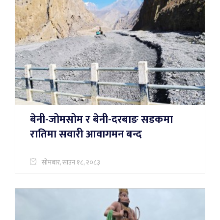
बेनी-जोमसोम र बेनी-दरबाङ सडकमा
रातिमा सवारी आवागमन बन्द
सोमबार, साउन १८, २०८३