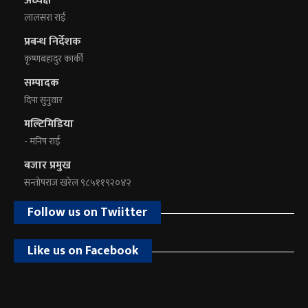
अध्यक्ष
लालसरा राई
प्रबन्ध निर्देशक
कृष्णबहादुर कार्की
सम्पादक
दिपा सुनुवार
मल्टिमिडिया
- मनिष राई
बजार प्रमुख
सन्तोषराज खरेल ९८५११९२०४२
Follow us on Twiitter
Like us on Facebook