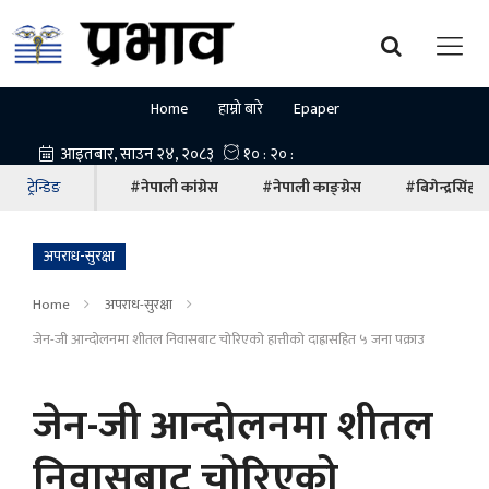
Home
हाम्रो बारे
Epaper
ट्रेन्डिङ
#नेपाली कांग्रेस
#नेपाली काङ्ग्रेस
#बिगेन्द्रसिंह
अपराध-सुरक्षा
Home
अपराध-सुरक्षा
जेन-जी आन्दोलनमा शीतल निवासबाट चोरिएको हात्तीको दाह्रासहित ५ जना पक्राउ
जेन-जी आन्दोलनमा शीतल
निवासबाट चोरिएको