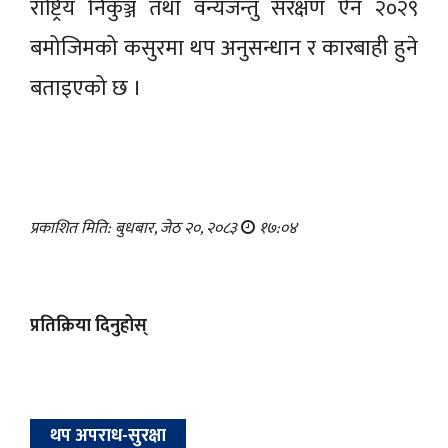
राष्ट्रिय निकुञ्ज तथा वन्यजन्तु संरक्षण ऐन २०२९
बमोजिमको कसुरमा थप अनुसन्धान र कारबाही हुने
बताइएको छ ।
प्रकाशित मिति: बुधबार, जेठ २०, २०८३
१७:०४
प्रतिक्रिया दिनुहोस्
थप अपराध-सुरक्षा