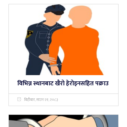
विभिन्न स्थानबाट खैरो हेरोइनसहित पक्राउ
बिहीबार, साउन २१, २०८३