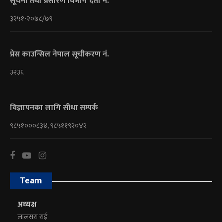
सूचना तथा प्रसारण विभाग दर्ता नं.
३२५१-२०७८/७९
प्रेस काउन्सिल नेपाल सूचीकरण नं.
३२३६
विज्ञापनका लागि सीधा सम्पर्क
९८५१०००८३४, ९८५११९२०४२
Team
अध्यक्ष
लालसरा राई