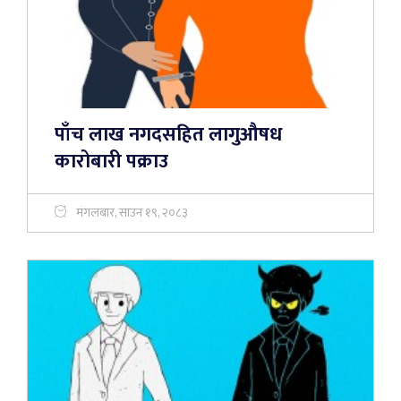
पाँच लाख नगदसहित लागुऔषध
कारोबारी पक्राउ
मंगलबार, साउन १९, २०८३