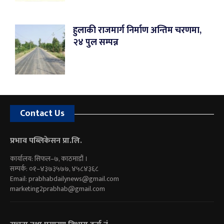
हुलाकी राजमार्ग निर्माण अन्तिम चरणमा,
२४ पुल सम्पन्न
Contact Us
प्रभाव पब्लिकेसन प्रा.लि.
कार्यालय: सिफल–७, काठमाडौं ।
सम्पर्क: ०१–४३७३५७७, ४५८४३६८
Email:
prabhabdailynews@gmail.com
marketing2prabhab@gmail.com