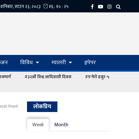
्‍जन
विविध
ग्यालरी
इपेपर
ाजमार्ग
#३२औं विश्व आदिवासी दिवस
#ए मेरो हजुर-५
लोकप्रिय
ंघको निष्कर्ष
Week
Month