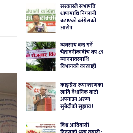
सरकारले सभापति
थापामाथि निगरानी
बढाएको कांग्रेसको
आरोप
व्यवसाय बन्द गर्ने
चेतावनीकाबीच थप ८९
म्यानपावरमाथि
विभागको कारबाही
काङ्ग्रेस रूपान्तरणका
लागि वैधानिक बाटो
अपनाउन अरुण
सुबेदीको सुझाव !
विश्व आदिवासी
दिवसको भव्य तयारी :