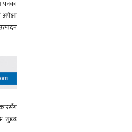
्थापनका
 अपेक्षा
उत्पादन
रकारसँग
झ सुदृढ