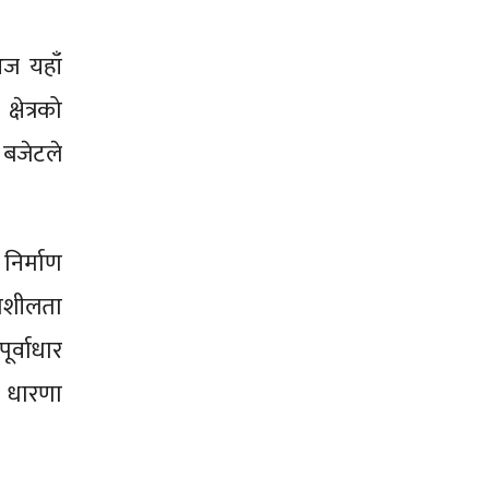
आज यहाँ
षेत्रको
 बजेटले
निर्माण
यमशीलता
र्वाधार
 धारणा