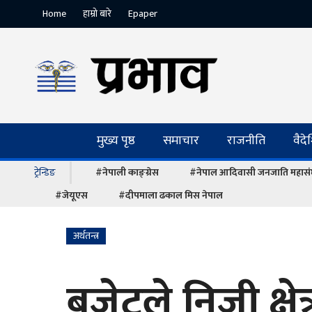
Home
हाम्रो बारे
Epaper
मुख्य पृष्ठ
समाचार
राजनीति
वैद
ट्रेन्डिङ
#नेपाली काङ्ग्रेस
#नेपाल आदिवासी जनजाति महास
#जेयूएस
#दीपमाला ढकाल मिस नेपाल
अर्थतन्त्र
बजेटले निजी क्षे