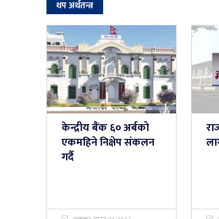
थप अर्थतन्त्र
केन्द्रीय बैंक ६० अर्बको
राज
एकमहिने निक्षेप संकलन
लाग
गर्दै