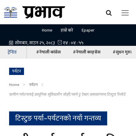
Home
हाम्रो बारे
Epaper
ट्रेन्डिङ
#नेपाली कांग्रेस
#नेपाली काङ्ग्रेस
#सुधन गुरुङ
पर्यटन
Home
पर्यटन
ग्रामीण पर्यटनलाई आधुनिक सुविधासँग जोड्दै फार्म टु टेबल अवधारणामा टिस्टुङ रिसोर्ट
टिस्टुङ पर्या–पर्यटनको नयाँ गन्तव्य