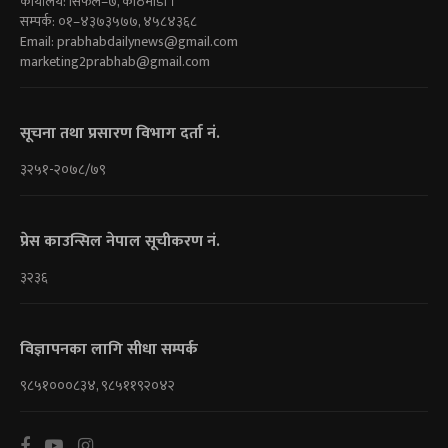
कार्यालय: सिफल–७, काठमाडौं ।
सम्पर्क: ०१–४३७३५७७, ४५८४३६८
Email:
prabhabdailynews@gmail.com
marketing2prabhab@gmail.com
सूचना तथा प्रसारण विभाग दर्ता नं.
३२५१-२०७८/७९
प्रेस काउन्सिल नेपाल सूचीकरण नं.
३२३६
विज्ञापनका लागि सीधा सम्पर्क
९८५१०००८३४, ९८५११९२०४२