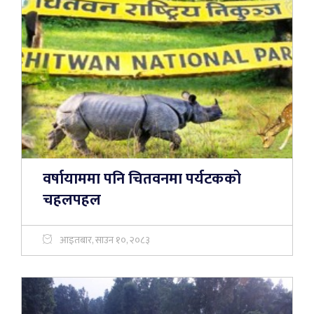
वर्षायाममा पनि चितवनमा पर्यटकको
चहलपहल
आइतबार, साउन १०, २०८३