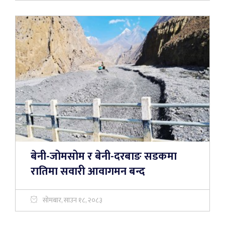
बेनी-जोमसोम र बेनी-दरबाङ सडकमा
रातिमा सवारी आवागमन बन्द
सोमबार, साउन १८, २०८३