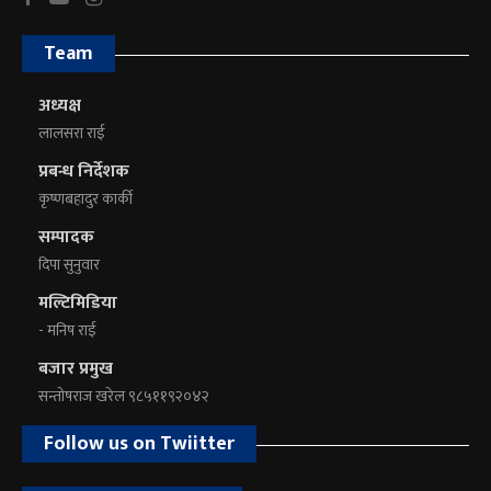
Team
अध्यक्ष
लालसरा राई
प्रबन्ध निर्देशक
कृष्णबहादुर कार्की
सम्पादक
दिपा सुनुवार
मल्टिमिडिया
- मनिष राई
बजार प्रमुख
सन्तोषराज खरेल ९८५११९२०४२
Follow us on Twiitter