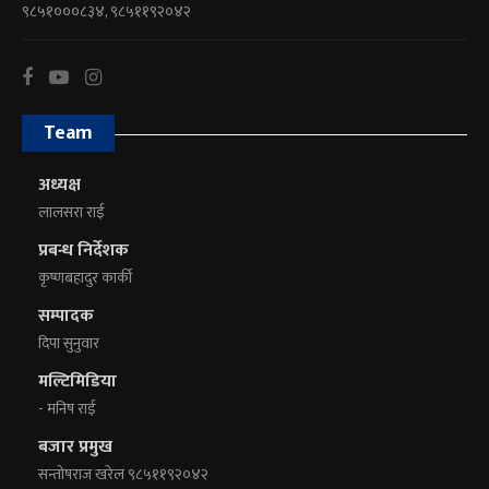
९८५१०००८३४, ९८५११९२०४२
Team
अध्यक्ष
लालसरा राई
प्रबन्ध निर्देशक
कृष्णबहादुर कार्की
सम्पादक
दिपा सुनुवार
मल्टिमिडिया
- मनिष राई
बजार प्रमुख
सन्तोषराज खरेल ९८५११९२०४२