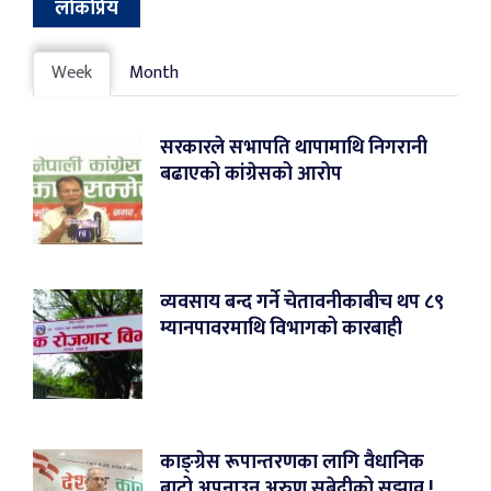
लोकप्रिय
Week
Month
सरकारले सभापति थापामाथि निगरानी
बढाएको कांग्रेसको आरोप
व्यवसाय बन्द गर्ने चेतावनीकाबीच थप ८९
म्यानपावरमाथि विभागको कारबाही
काङ्ग्रेस रूपान्तरणका लागि वैधानिक
बाटो अपनाउन अरुण सुबेदीको सुझाव !