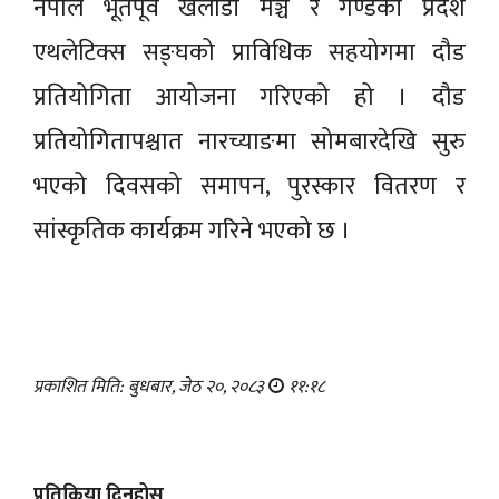
नेपाल भूतपूर्व खेलाडी मञ्च र गण्डकी प्रदेश
एथलेटिक्स सङ्घको प्राविधिक सहयोगमा दौड
प्रतियोगिता आयोजना गरिएको हो । दौड
प्रतियोगितापश्चात नारच्याङमा सोमबारदेखि सुरु
भएको दिवसको समापन, पुरस्कार वितरण र
सांस्कृतिक कार्यक्रम गरिने भएको छ ।
प्रकाशित मिति: बुधबार, जेठ २०, २०८३
११:१८
प्रतिक्रिया दिनुहोस्