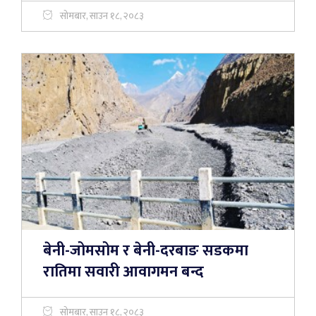
सोमबार, साउन १८, २०८३
बेनी-जोमसोम र बेनी-दरबाङ सडकमा
रातिमा सवारी आवागमन बन्द
सोमबार, साउन १८, २०८३