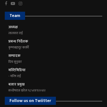
Team
अध्यक्ष
लालसरा राई
प्रबन्ध निर्देशक
कृष्णबहादुर कार्की
सम्पादक
दिपा सुनुवार
मल्टिमिडिया
- मनिष राई
बजार प्रमुख
सन्तोषराज खरेल ९८५११९२०४२
Follow us on Twiitter