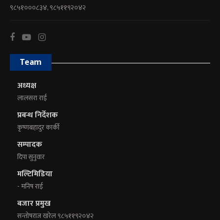
९८५१०००८३४, ९८५११९२०४२
Team
अध्यक्ष
लालसरा राई
प्रबन्ध निर्देशक
कृष्णबहादुर कार्की
सम्पादक
दिपा सुनुवार
मल्टिमिडिया
- मनिष राई
बजार प्रमुख
सन्तोषराज खरेल ९८५११९२०४२