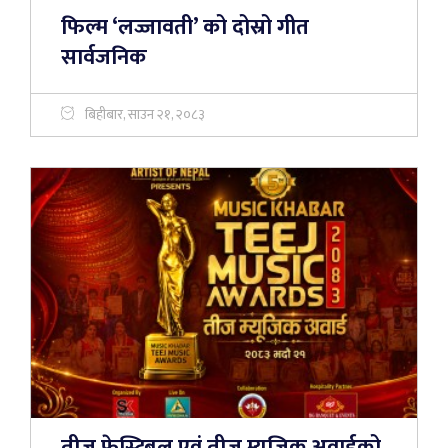
फिल्म ‘लज्जावती’ को दोस्रो गीत
सार्वजनिक
बिहीबार, साउन २१, २०८३
तीज फेस्टिबल एवं तीज म्युजिक अवार्डको