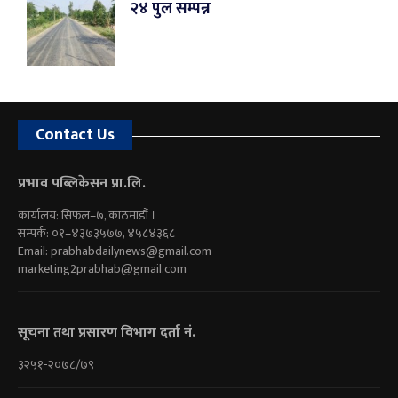
२४ पुल सम्पन्न
Contact Us
प्रभाव पब्लिकेसन प्रा.लि.
कार्यालय: सिफल–७, काठमाडौं ।
सम्पर्क: ०१–४३७३५७७, ४५८४३६८
Email:
prabhabdailynews@gmail.com
marketing2prabhab@gmail.com
सूचना तथा प्रसारण विभाग दर्ता नं.
३२५१-२०७८/७९