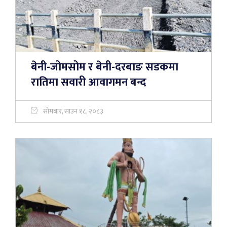
बेनी-जोमसोम र बेनी-दरबाङ सडकमा
रातिमा सवारी आवागमन बन्द
सोमबार, साउन १८, २०८३