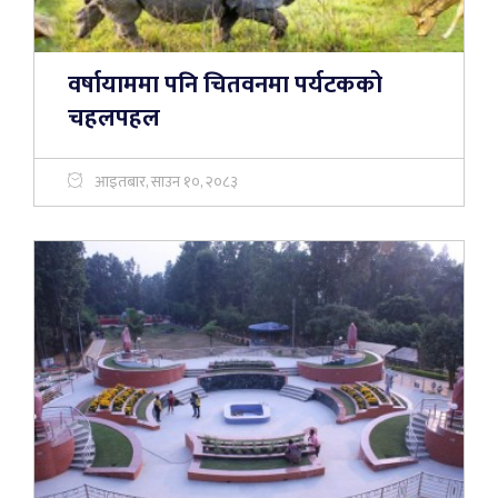
वर्षायाममा पनि चितवनमा पर्यटकको
चहलपहल
आइतबार, साउन १०, २०८३