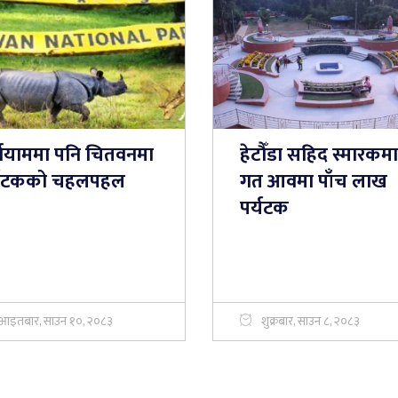
्षायाममा पनि चितवनमा
हेटौँडा सहिद स्मारकमा
्यटकको चहलपहल
गत आवमा पाँच लाख
पर्यटक
आइतबार, साउन १०, २०८३
शुक्रबार, साउन ८, २०८३