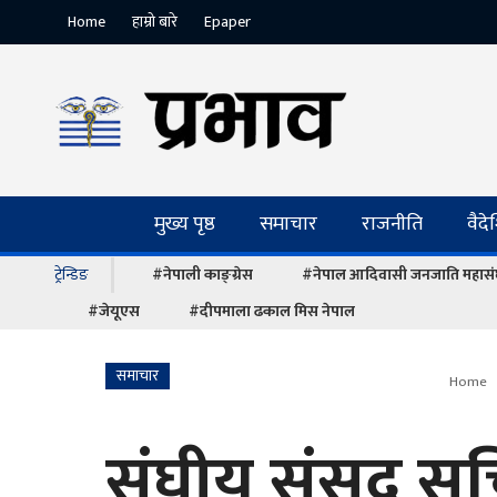
Home
हाम्रो बारे
Epaper
मुख्य पृष्ठ
समाचार
राजनीति
वैद
ट्रेन्डिङ
#नेपाली काङ्ग्रेस
#नेपाल आदिवासी जनजाति महास
#जेयूएस
#दीपमाला ढकाल मिस नेपाल
समाचार
Home
संघीय संसद स