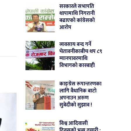
सरकारले सभापति
थापामाथि निगरानी
बढाएको कांग्रेसको
आरोप
व्यवसाय बन्द गर्ने
चेतावनीकाबीच थप ८९
म्यानपावरमाथि
विभागको कारबाही
काङ्ग्रेस रूपान्तरणका
लागि वैधानिक बाटो
अपनाउन अरुण
सुबेदीको सुझाव !
विश्व आदिवासी
दिवसको भव्य तयारी :