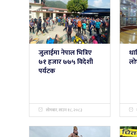
जुलाईमा नेपाल भित्रिए
धा
७१ हजार ७७५ विदेशी
लो
पर्यटक
सोमबार, साउन १८, २०८३