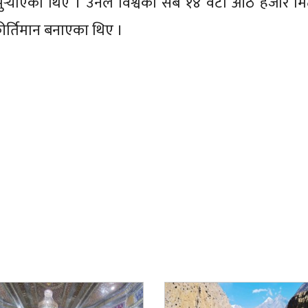
र्‍याएका थिए । उनले विश्वका सबै १४ वटा आठ हजार मि
ीर्तिमान बनाएका थिए ।