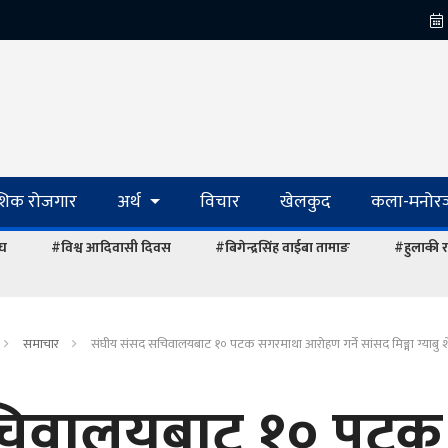
ेशिक रोजगार
अर्थ
विचार
खेलकुद
कला-मनोरञ
ंघ
#विश्व आदिवासी दिवस
#बिगेन्द्रसिंह वाईबा तामाङ
#हुलाकी र
समाचार
संघीय संसद सचिवालयबाट १० पटक सगरमाथा आराेहण गर्ने सांसद मिङ्मा ग्याबु शेर
चिवालयबाट १० पटक