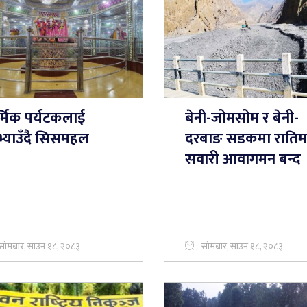
र्मिक पर्यटकलाई
बेनी-जोमसोम र बेनी-
भ्याउँदै सिसमहल
दरबाङ सडकमा रातिम
सवारी आवागमन बन्द
सोमबार, साउन १८, २०८३
सोमबार, साउन १८, २०८३