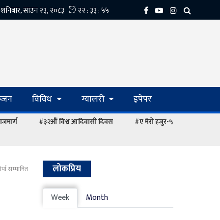
्‍जन
विविध
ग्यालरी
इपेपर
ाजमार्ग
#३२औं विश्व आदिवासी दिवस
#ए मेरो हजुर-५
लोकप्रिय
्पा सम्मानित
Week
Month