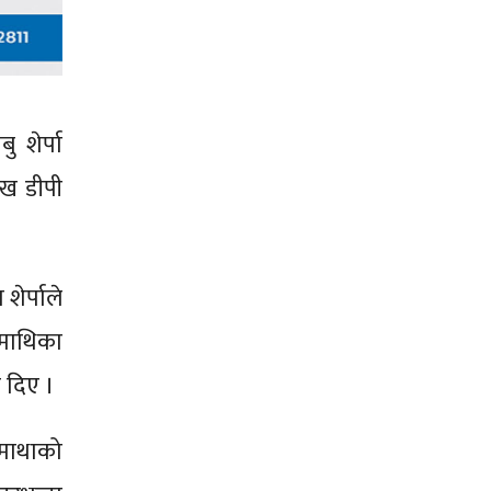
 शेर्पा
ुख डीपी
शेर्पाले
माथिका
 दिए ।
रमाथाको