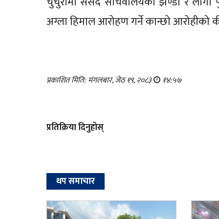
चुचुरोमा संसद सचिवालयको झण्डा र लोगो पु
अग्ला हिमाल आरोहण गर्ने कान्छो आरोहीको क
प्रकाशित मिति: मंगलबार, जेठ १९, २०८३
१४:५७
प्रतिक्रिया दिनुहोस्
थप समाचार