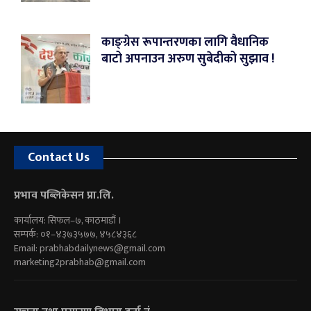
काङ्ग्रेस रूपान्तरणका लागि वैधानिक
बाटो अपनाउन अरुण सुबेदीको सुझाव !
Contact Us
प्रभाव पब्लिकेसन प्रा.लि.
कार्यालय: सिफल–७, काठमाडौं ।
सम्पर्क: ०१–४३७३५७७, ४५८४३६८
Email:
prabhabdailynews@gmail.com
marketing2prabhab@gmail.com