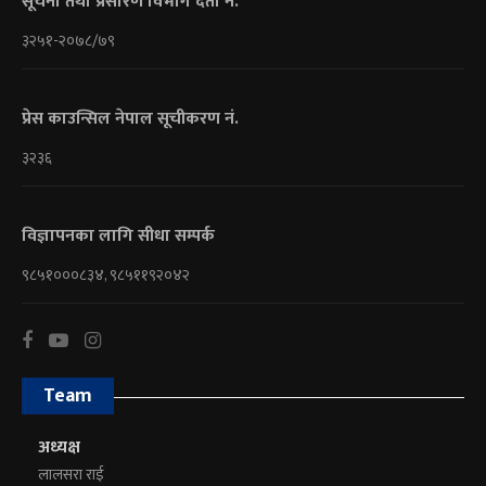
सूचना तथा प्रसारण विभाग दर्ता नं.
३२५१-२०७८/७९
प्रेस काउन्सिल नेपाल सूचीकरण नं.
३२३६
विज्ञापनका लागि सीधा सम्पर्क
९८५१०००८३४, ९८५११९२०४२
Team
अध्यक्ष
लालसरा राई