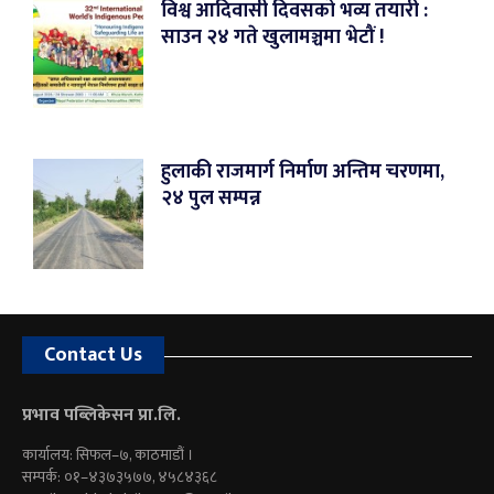
विश्व आदिवासी दिवसको भव्य तयारी :
साउन २४ गते खुलामञ्चमा भेटौं !
हुलाकी राजमार्ग निर्माण अन्तिम चरणमा,
२४ पुल सम्पन्न
Contact Us
प्रभाव पब्लिकेसन प्रा.लि.
कार्यालय: सिफल–७, काठमाडौं ।
सम्पर्क: ०१–४३७३५७७, ४५८४३६८