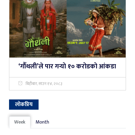
‘गौँथली’ले पार गर्‍यो १० करोडको आंकडा
बिहीबार, साउन १४, २०८३
लोकप्रिय
Week
Month