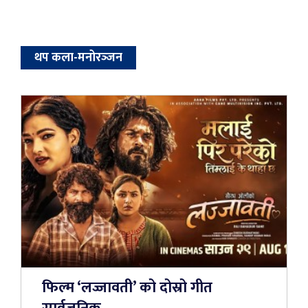
थप कला-मनोरञ्‍जन
फिल्म ‘लज्जावती’ को दोस्रो गीत