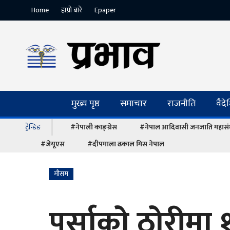
Home
हाम्रो बारे
Epaper
मुख्य पृष्ठ
समाचार
राजनीति
वैद
ट्रेन्डिङ
#नेपाली काङ्ग्रेस
#नेपाल आदिवासी जनजाति महास
#जेयूएस
#दीपमाला ढकाल मिस नेपाल
माैसम
पर्साको ठोरीमा 