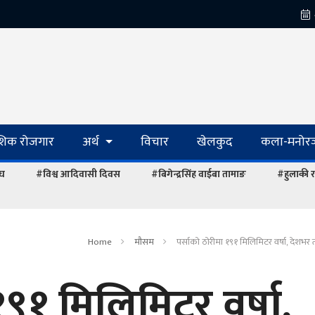
ेशिक रोजगार
अर्थ
विचार
खेलकुद
कला-मनोरञ
ंघ
#विश्व आदिवासी दिवस
#बिगेन्द्रसिंह वाईबा तामाङ
#हुलाकी र
Home
माैसम
पर्साको ठोरीमा १९१ मिलिमिटर वर्षा, देशभर 
१९१ मिलिमिटर वर्षा,