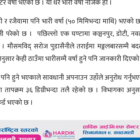
र वर्षा भएको छ । यो धेरै भारी वर्षा नजिक हो ।
ी र रजैयामा पनि भारी वर्षा (५० मिमिभन्दा माथि) भएको छ 
नी परेको छ । पछिल्लो एक घण्टामा कञ्चनपुर, डोटी, न
 छ । मौसमविद् सरोज पुडासैनीले तराईमा मङ्गलबारसम्मै बद
अनुसार केही ठाउँमा भारीसम्मै वर्षा हुने पनि जानकारी दिएक
 पनि हुने भएकाले सावधानी अपनाउन उहाँले अनुरोध गर्नुभ
ा तापक्रम ३६ डिग्रीभन्दा तलै रहेको छ । विभागका अन
ेकर्ड भएको छ ।