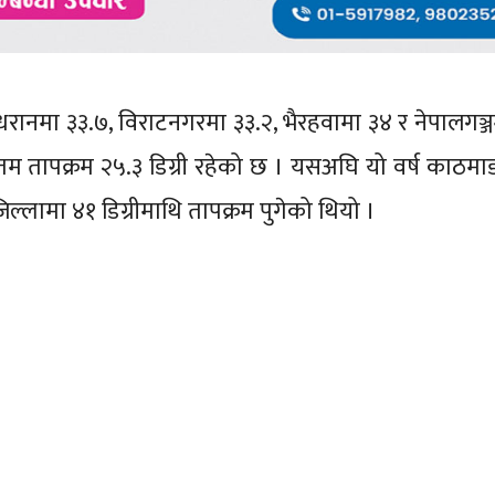
धरानमा ३३.७, विराटनगरमा ३३.२, भैरहवामा ३४ र नेपालगञ्ज
तम तापक्रम २५.३ डिग्री रहेको छ । यसअघि यो वर्ष काठमाड
िल्लामा ४१ डिग्रीमाथि तापक्रम पुगेको थियो ।