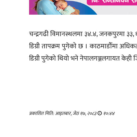
चन्द्रगढी विमानस्थलमा ३४.४, जनकपुरमा ३३, 
डिग्री तापक्रम पुगेको छ । काठमाडौँमा अधिक
डिग्री पुगेको थियो भने नेपालगञ्जलगायत केही ज
प्रकाशित मिति: आइतबार, जेठ १७, २०८३
१०:४४