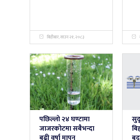
बिहीबार, साउन २१, २०८३
पछिल्लो २४ घण्टामा
सुद
जाजरकोटमा सबैभन्दा
बि
बढी वर्षा मापन
बदल