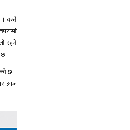
। यस्तै
वलपरासी
ली रहने
ो छ ।
एको छ ।
ुसार आज