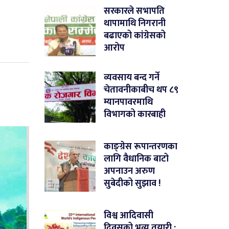
सरकारले सभापति
थापामाथि निगरानी
बढाएको कांग्रेसको
आरोप
व्यवसाय बन्द गर्ने
चेतावनीकाबीच थप ८९
म्यानपावरमाथि
विभागको कारबाही
काङ्ग्रेस रूपान्तरणका
लागि वैधानिक बाटो
अपनाउन अरुण
सुबेदीको सुझाव !
विश्व आदिवासी
दिवसको भव्य तयारी :