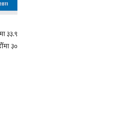
मा ३३.९
ौँमा ३०