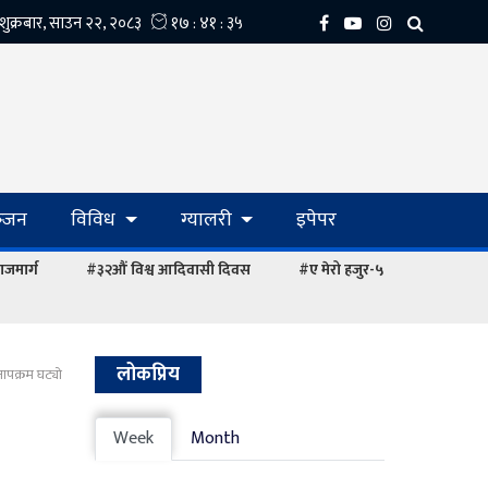
्‍जन
विविध
ग्यालरी
इपेपर
ाजमार्ग
#३२औं विश्व आदिवासी दिवस
#ए मेरो हजुर-५
लोकप्रिय
तापक्रम घट्यो
Week
Month