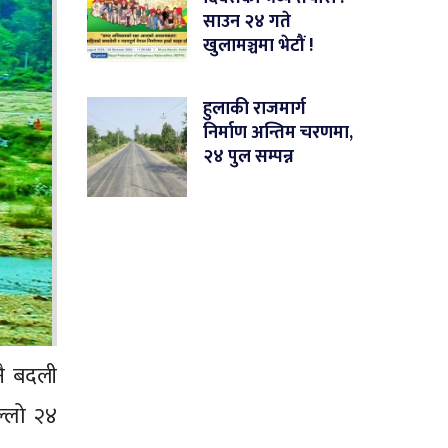
साउन २४ गते
खुलामञ्चमा भेटौं !
हुलाकी राजमार्ग
निर्माण अन्तिम चरणमा,
२४ पुल सम्पन्न
नै बदली
ल्लो २४