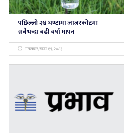
पछिल्लो २४ घण्टामा जाजरकोटमा
सबैभन्दा बढी वर्षा मापन
मंगलबार, साउन १९, २०८३