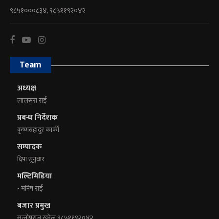
९८५१०००८३४, ९८५११९२०४२
Team
अध्यक्ष
लालसरा राई
प्रबन्ध निर्देशक
कृष्णबहादुर कार्की
सम्पादक
दिपा सुनुवार
मल्टिमिडिया
- मनिष राई
बजार प्रमुख
सन्तोषराज खरेल ९८५११९२०४२