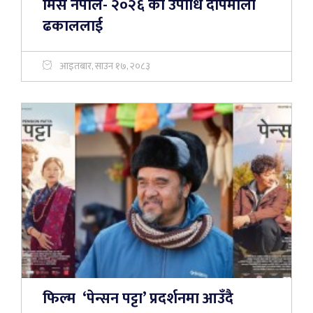
मिस नेपाल- २०२६ को उपाधि दीपमाला
ढकाललाई
आइतबार, साउन १७, २०८३
फिल्म ‘पेन्सन पट्टा’ प्रदर्शनमा आउँदै