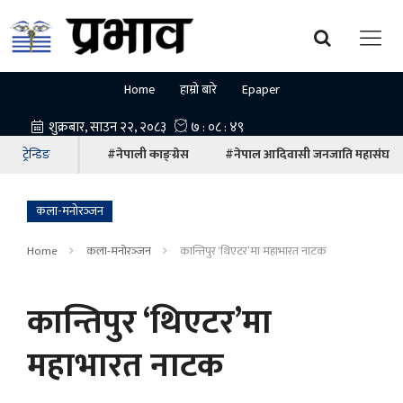
Home
हाम्रो बारे
Epaper
ट्रेन्डिङ
#नेपाली काङ्ग्रेस
#नेपाल आदिवासी जनजाति महासंघ
कला-मनोरञ्‍जन
Home
कला-मनोरञ्‍जन
कान्तिपुर ‘थिएटर’मा महाभारत नाटक
कान्तिपुर ‘थिएटर’मा
महाभारत नाटक