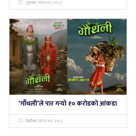
शुक्रबार, साउन १५, २०८३
‘गौँथली’ले पार गर्‍यो १० करोडको आंकडा
बिहीबार, साउन १४, २०८३