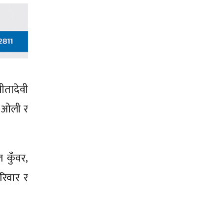
सीतादेवी
ु ओली र
 कुँवर,
रिवार र