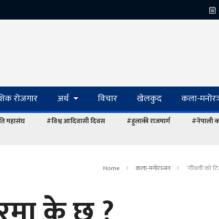
ेशिक रोजगार
अर्थ
विचार
खेलकुद
कला-मनोरञ
ि महासंघ
#विश्व आदिवासी दिवस
#हुलाकी राजमार्ग
#नेपाली का
Home
कला-मनोरञ्‍जन
‘गौँथली’को ट
रमा के छ ?