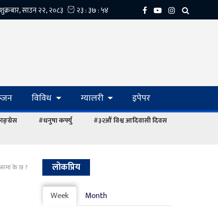
्‍जन
विविध
ग्यालरी
इपेपर
ङ्ग्रेस
#धनुषा कर्फ्यु
#३२औं विश्व आदिवासी दिवस
लोकप्रिय
िजरमा के छ ?
Week
Month