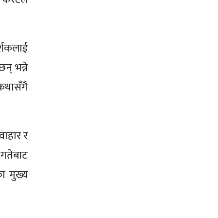
र्शकलाई
् भन्ने
कथासँगै
यवाहार र
 गतेबाट
ा मुख्य