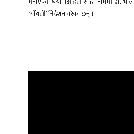
मनाएको थियो ।अहिले सोही नाममा डा. भोला
‘गौँथली’ निर्देशन गरेका छन् ।