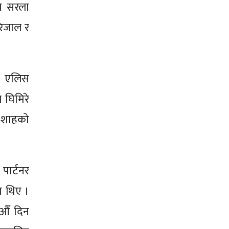
ता सरला
रिजाल र
ीत एलिस
 घिमिरे
श शाहको
।
पार्टनर
ा थिए ।
१औँ दिन