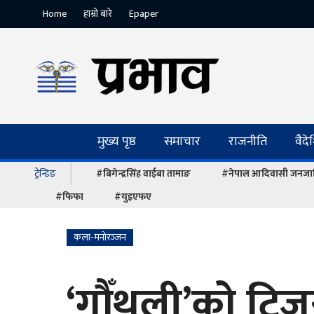
Home
हाम्रो बारे
Epaper
मुख्य पृष्ठ
समाचार
राजनीति
वैद
ट्रेन्डिङ
#बिगेन्द्रसिंह वाईबा तामाङ
#नेपाल आदिवासी जनजात
#फिफा
#युइएफए
कला-मनोरञ्‍जन
‘गौँथली’को टिज