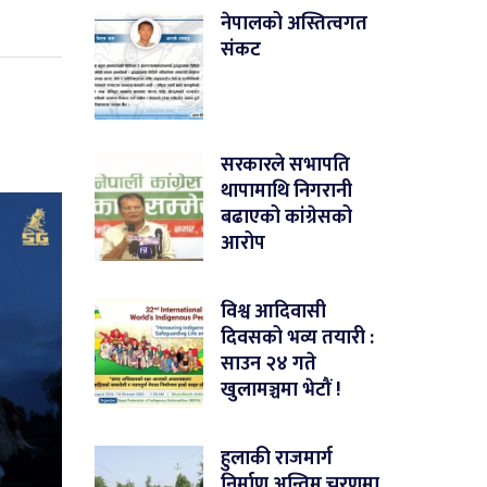
नेपालको अस्तित्वगत
संकट
सरकारले सभापति
थापामाथि निगरानी
बढाएको कांग्रेसको
आरोप
विश्व आदिवासी
दिवसको भव्य तयारी :
साउन २४ गते
खुलामञ्चमा भेटौं !
हुलाकी राजमार्ग
निर्माण अन्तिम चरणमा,