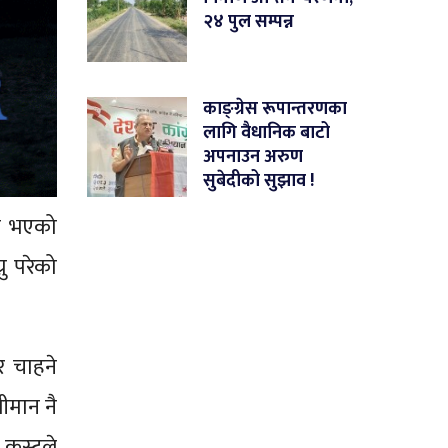
२४ पुल सम्पन्न
काङ्ग्रेस रूपान्तरणका
लागि वैधानिक बाटो
अपनाउन अरुण
सुबेदीको सुझाव !
िक भएको
ु परेको
र चाहने
ीमान नै
 कस्टले