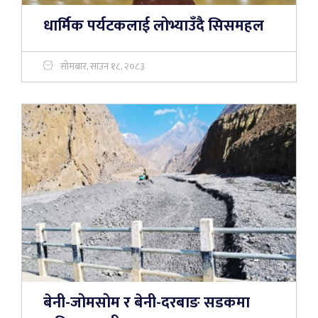
धार्मिक पर्यटकलाई लोभ्याउँदै सिसमहल
सोमबार, साउन १८, २०८३
बेनी-जोमसोम र बेनी-दरबाङ सडकमा