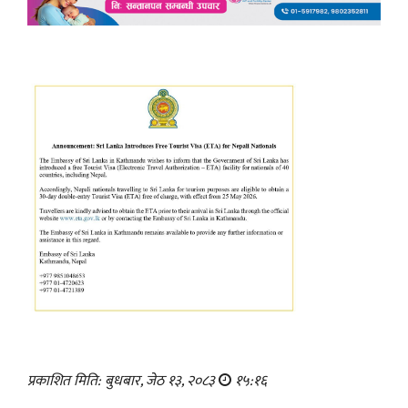
प्रकाशित मिति: बुधबार, जेठ १३, २०८३
१५:१६