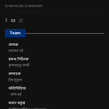
९८५१०००८३४, ९८५११९२०४२
Team
अध्यक्ष
लालसरा राई
प्रबन्ध निर्देशक
कृष्णबहादुर कार्की
सम्पादक
दिपा सुनुवार
मल्टिमिडिया
- मनिष राई
बजार प्रमुख