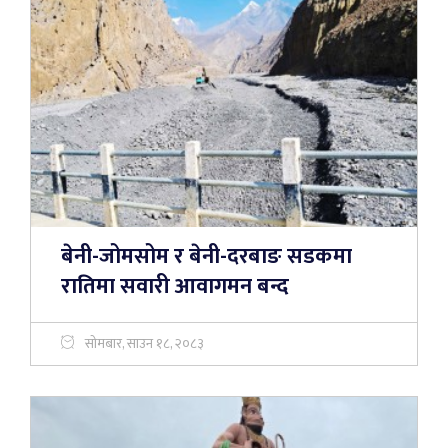
बेनी-जोमसोम र बेनी-दरबाङ सडकमा
रातिमा सवारी आवागमन बन्द
सोमबार, साउन १८, २०८३