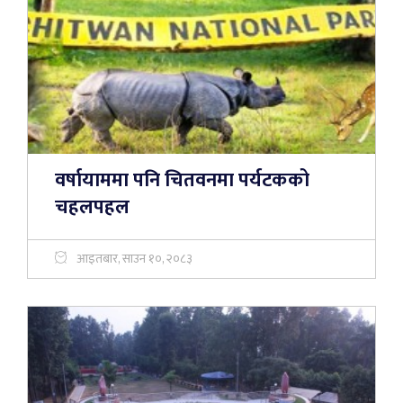
वर्षायाममा पनि चितवनमा पर्यटकको
चहलपहल
आइतबार, साउन १०, २०८३