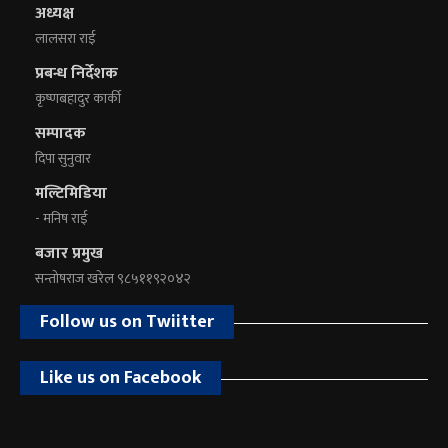
अध्यक्ष
लालसरा राई
प्रबन्ध निर्देशक
कृष्णबहादुर कार्की
सम्पादक
दिपा सुनुवार
मल्टिमिडिया
- मनिष राई
बजार प्रमुख
सन्तोषराज खरेल ९८५११९२०४२
Follow us on Twiitter
Like us on Facebook