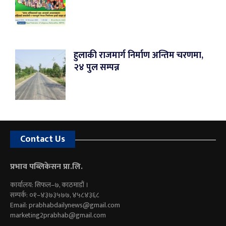
हुलाकी राजमार्ग निर्माण अन्तिम चरणमा,
२४ पुल सम्पन्न
Contact Us
प्रभाव पब्लिकेसन प्रा.लि.
कार्यालय: सिफल–७, काठमाडौं ।
सम्पर्क: ०१–४३७३५७७, ४५८४३६८
Email:
prabhabdailynews@gmail.com
marketing2prabhab@gmail.com