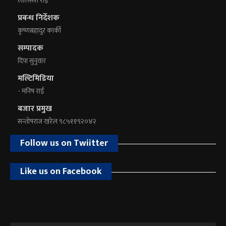
लालसरा राई
प्रबन्ध निर्देशक
कृष्णबहादुर कार्की
सम्पादक
दिपा सुनुवार
मल्टिमिडिया
- मनिष राई
बजार प्रमुख
सन्तोषराज खरेल ९८५११९२०४२
Follow us on Twiitter
Like us on Facebook