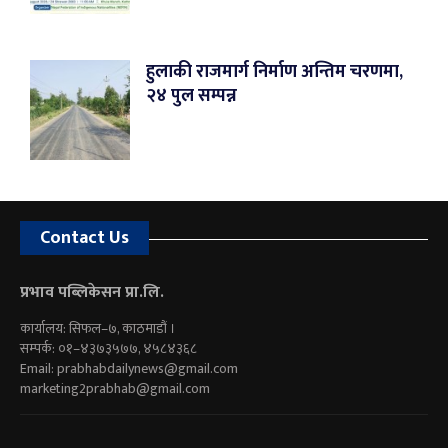
हुलाकी राजमार्ग निर्माण अन्तिम चरणमा,
२४ पुल सम्पन्न
Contact Us
प्रभाव पब्लिकेसन प्रा.लि.
कार्यालय: सिफल–७, काठमाडौं ।
सम्पर्क: ०१–४३७३५७७, ४५८४३६८
Email:
prabhabdailynews@gmail.com
marketing2prabhab@gmail.com