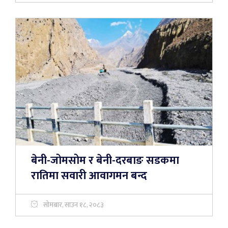
बेनी-जोमसोम र बेनी-दरबाङ सडकमा
रातिमा सवारी आवागमन बन्द
सोमबार, साउन १८, २०८३