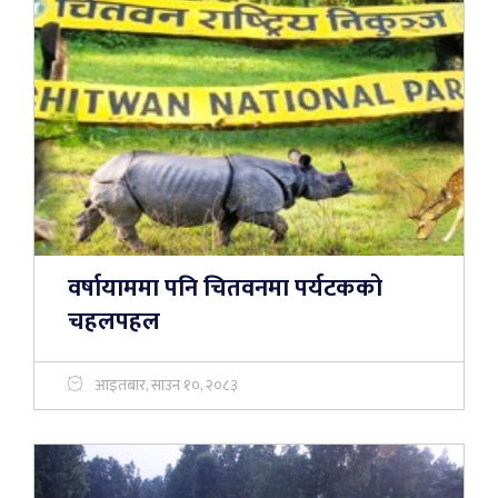
वर्षायाममा पनि चितवनमा पर्यटकको
चहलपहल
आइतबार, साउन १०, २०८३