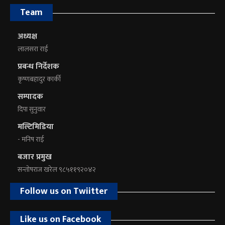
Team
अध्यक्ष
लालसरा राई
प्रबन्ध निर्देशक
कृष्णबहादुर कार्की
सम्पादक
दिपा सुनुवार
मल्टिमिडिया
- मनिष राई
बजार प्रमुख
सन्तोषराज खरेल ९८५११९२०४२
Follow us on Twiitter
Like us on Facebook