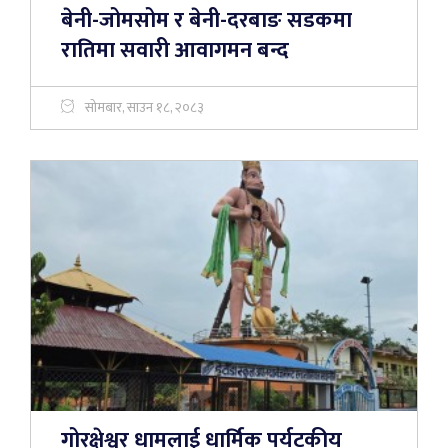
बेनी-जोमसोम र बेनी-दरबाङ सडकमा
रातिमा सवारी आवागमन बन्द
सोमबार, साउन १८, २०८३
गोरक्षेश्वर धामलाई धार्मिक पर्यटकीय