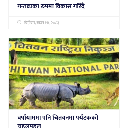
गन्तव्यका रुपमा विकास गरिँदै
बिहीबार, साउन १४, २०८३
वर्षायाममा पनि चितवनमा पर्यटकको
चहलपहल