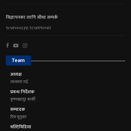
विज्ञापनका लागि सीधा सम्पर्क
९८५१०००८३४, ९८५११९२०४२
Team
अध्यक्ष
लालसरा राई
प्रबन्ध निर्देशक
कृष्णबहादुर कार्की
सम्पादक
दिपा सुनुवार
मल्टिमिडिया