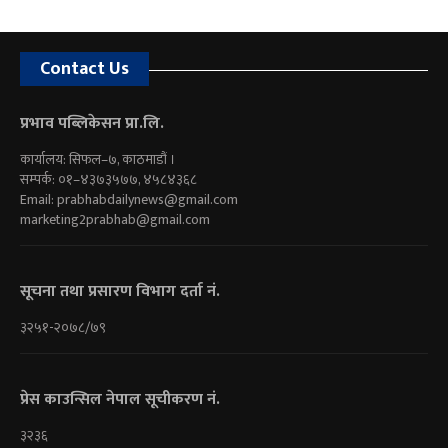
Contact Us
प्रभाव पब्लिकेसन प्रा.लि.
कार्यालय: सिफल–७, काठमाडौं ।
सम्पर्क: ०१–४३७३५७७, ४५८४३६८
Email:
prabhabdailynews@gmail.com
marketing2prabhab@gmail.com
सूचना तथा प्रसारण विभाग दर्ता नं.
३२५१-२०७८/७९
प्रेस काउन्सिल नेपाल सूचीकरण नं.
३२३६