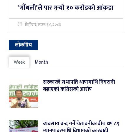
‘गौँथली’ले पार गर्‍यो १० करोडको आंकडा
बिहीबार, साउन १४, २०८३
लोकप्रिय
Week
Month
सरकारले सभापति थापामाथि निगरानी
बढाएको कांग्रेसको आरोप
व्यवसाय बन्द गर्ने चेतावनीकाबीच थप ८९
म्यानपावरमाथि विभागको कारबाही