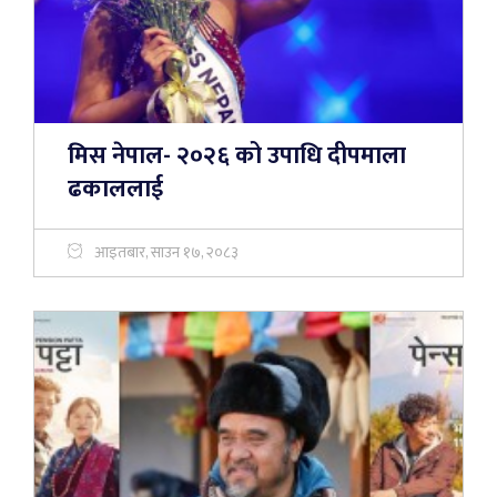
मिस नेपाल- २०२६ को उपाधि दीपमाला
ढकाललाई
आइतबार, साउन १७, २०८३