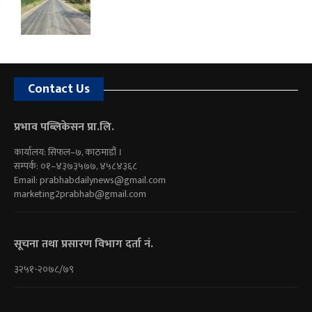
Contact Us
प्रभाव पब्लिकेसन प्रा.लि.
कार्यालय: सिफल–७, काठमाडौं ।
सम्पर्क: ०१–४३७३५७७, ४५८४३६८
Email:
prabhabdailynews@gmail.com
marketing2prabhab@gmail.com
सूचना तथा प्रसारण विभाग दर्ता नं.
३२५१-२०७८/७९