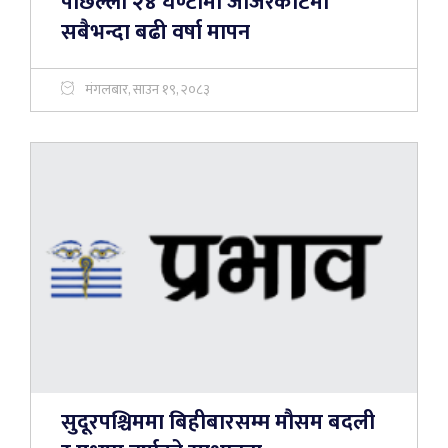
पछिल्लो २४ घण्टामा जाजरकोटमा
सबैभन्दा बढी वर्षा मापन
मंगलबार, साउन १९, २०८३
सुदूरपश्चिममा बिहीबारसम्म मौसम बदली