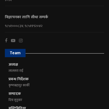
विज्ञापनका लागि सीधा सम्पर्क
९८५१०००८३४, ९८५११९२०४२
Team
अध्यक्ष
लालसरा राई
प्रबन्ध निर्देशक
कृष्णबहादुर कार्की
सम्पादक
दिपा सुनुवार
मल्टिमिडिया