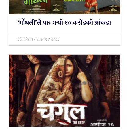
‘गौँथली’ले पार गर्‍यो १० करोडको आंकडा
बिहीबार, साउन १४, २०८३