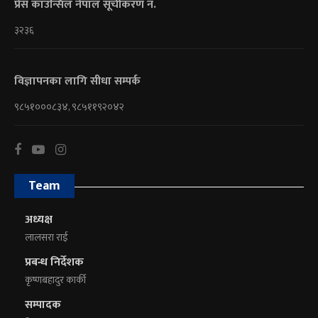
प्रेस काउन्सिल नेपाल सूचीकरण नं.
३२३६
विज्ञापनका लागि सीधा सम्पर्क
९८५१०००८३४, ९८५११९२०४२
Team
अध्यक्ष
लालसरा राई
प्रबन्ध निर्देशक
कृष्णबहादुर कार्की
सम्पादक