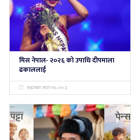
मिस नेपाल- २०२६ को उपाधि दीपमाला
ढकाललाई
आइतबार, साउन १७, २०८३