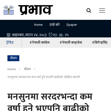
Home
हाम्रो बारे
Epaper
ट्रेन्डिङ
#नेपाली कांग्रेस
#नेपाली काङ्ग्रेस
#बिगेन्द्रसिंह
माैसम
Home
माैसम
मनसुनमा सरदरभन्दा कम वर्षा हुने भएपनि बाढीको जोखिम कायमै
मनसुनमा सरदरभन्दा कम
वर्षा हुने भएपनि बाढीको