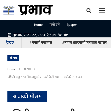
Home
हाम्रो बारे
Epaper
ट्रेन्डिङ
#नेपाली काङ्ग्रेस
#नेपाल आदिवासी जनजाति महासंघ
माैसम
Home
माैसम
पश्चिमी वायु र स्थानीय वायुको प्रभावले केही स्थानमा वर्षाको सम्भावना
आजको मौसम