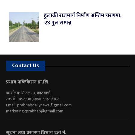
हुलाकी राजमार्ग निर्माण अन्तिम चरणमा,
२४ पुल सम्पन्न
Contact Us
प्रभाव पब्लिकेसन प्रा.लि.
कार्यालय: सिफल–७, काठमाडौं ।
सम्पर्क: ०१–४३७३५७७, ४५८४३६८
Email:
prabhabdailynews@gmail.com
marketing2prabhab@gmail.com
सूचना तथा प्रसारण विभाग दर्ता नं.