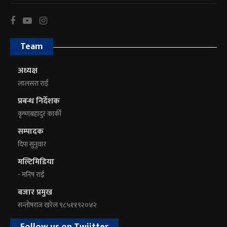
Team
अध्यक्ष
लालसरा राई
प्रबन्ध निर्देशक
कृष्णबहादुर कार्की
सम्पादक
दिपा सुनुवार
मल्टिमिडिया
- मनिष राई
बजार प्रमुख
सन्तोषराज खरेल ९८५११९२०४२
Follow us on Twiitter