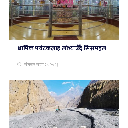
धार्मिक पर्यटकलाई लोभ्याउँदै सिसमहल
सोमबार, साउन १८, २०८३