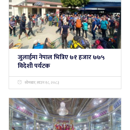
जुलाईमा नेपाल भित्रिए ७१ हजार ७७५
विदेशी पर्यटक
सोमबार, साउन १८, २०८३