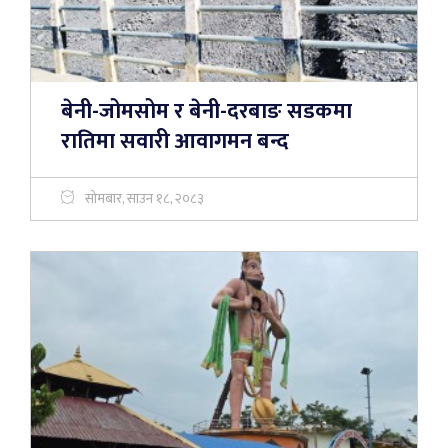
बेनी-जोमसोम र बेनी-दरबाङ सडकमा
रातिमा सवारी आवागमन बन्द
सोमबार, साउन १८, २०८३