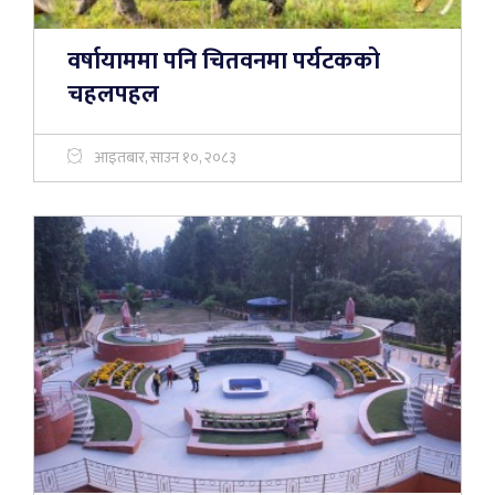
वर्षायाममा पनि चितवनमा पर्यटकको
चहलपहल
आइतबार, साउन १०, २०८३