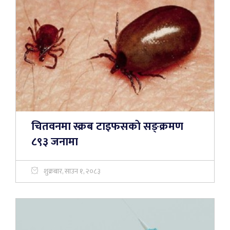
चितवनमा स्क्रब टाइफसकाे सङ्क्रमण
८९३ जनामा
शुक्रबार, साउन १, २०८३