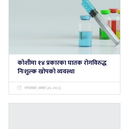
कोशीमा १४ प्रकारका घातक रोगविरुद्ध
निःशुल्क खोपको व्यवस्था
मंगलबार, असार ३०, २०८३