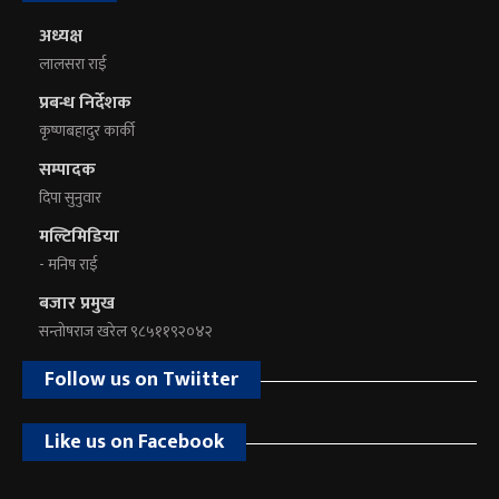
अध्यक्ष
लालसरा राई
प्रबन्ध निर्देशक
कृष्णबहादुर कार्की
सम्पादक
दिपा सुनुवार
मल्टिमिडिया
- मनिष राई
बजार प्रमुख
सन्तोषराज खरेल ९८५११९२०४२
Follow us on Twiitter
Like us on Facebook