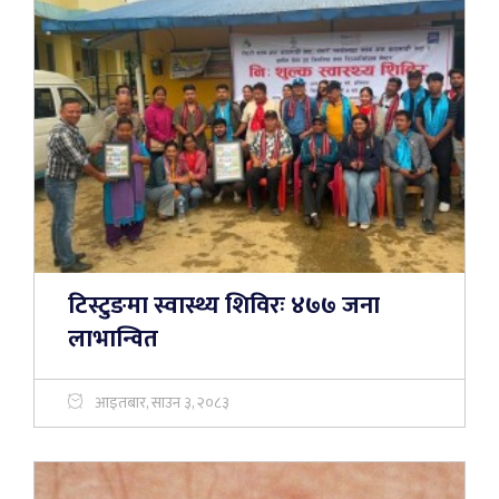
टिस्टुङमा स्वास्थ्य शिविरः ४७७ जना
लाभान्वित
आइतबार, साउन ३, २०८३