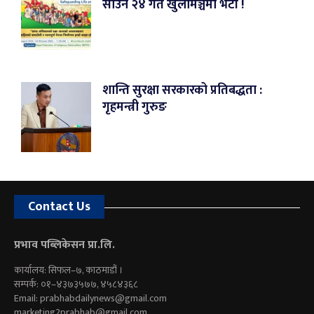
साउन २४ गते खुलामञ्चमा भेटौं !
शान्ति सुरक्षा सरकारको प्रतिबद्धता :
गृहमन्त्री गुरुङ
Contact Us
प्रभाव पब्लिकेसन प्रा.लि.
कार्यालय: सिफल–७, काठमाडौं ।
सम्पर्क: ०१–४३७३५७७, ४५८४३६८
Email:
prabhabdailynews@gmail.com
marketing2prabhab@gmail.com