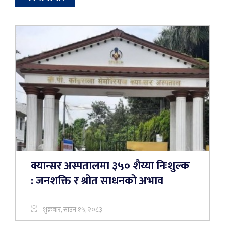
क्यान्सर अस्पतालमा ३५० शैय्या निःशुल्क
: जनशक्ति र श्रोत साधनको अभाव
शुक्रबार, साउन १५, २०८३