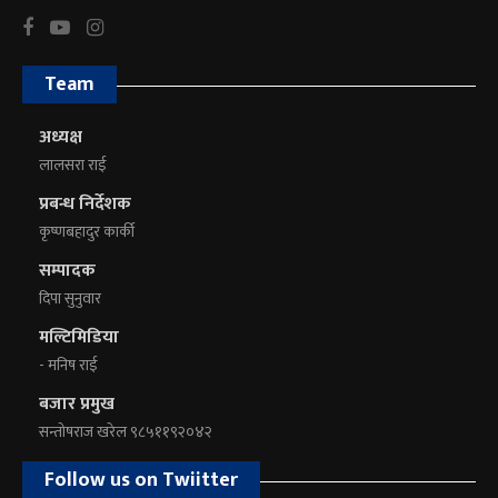
Team
अध्यक्ष
लालसरा राई
प्रबन्ध निर्देशक
कृष्णबहादुर कार्की
सम्पादक
दिपा सुनुवार
मल्टिमिडिया
- मनिष राई
बजार प्रमुख
सन्तोषराज खरेल ९८५११९२०४२
Follow us on Twiitter