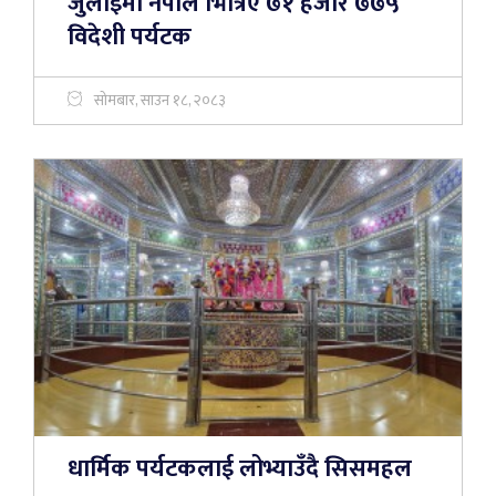
जुलाईमा नेपाल भित्रिए ७१ हजार ७७५
विदेशी पर्यटक
सोमबार, साउन १८, २०८३
धार्मिक पर्यटकलाई लोभ्याउँदै सिसमहल