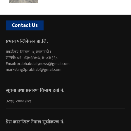
Contact Us
प्रभाव पब्लिकेसन प्रा.लि.
कार्यालय: सिफल–७, काठमाडौं ।
सम्पर्क: ०१–४३७३५७७, ४५८४३६८
Email:
prabhabdailynews@gmail.com
marketing2prabhab@gmail.com
सूचना तथा प्रसारण विभाग दर्ता नं.
३२५१-२०७८/७९
प्रेस काउन्सिल नेपाल सूचीकरण नं.