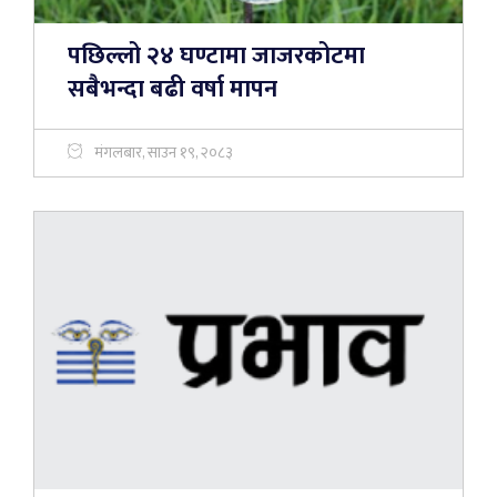
पछिल्लो २४ घण्टामा जाजरकोटमा
सबैभन्दा बढी वर्षा मापन
मंगलबार, साउन १९, २०८३