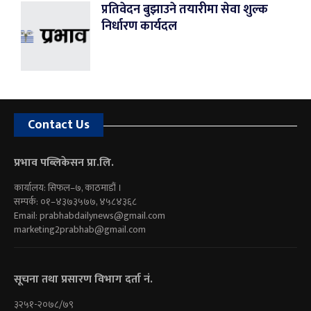
प्रतिवेदन बुझाउने तयारीमा सेवा शुल्क
निर्धारण कार्यदल
Contact Us
प्रभाव पब्लिकेसन प्रा.लि.
कार्यालय: सिफल–७, काठमाडौं ।
सम्पर्क: ०१–४३७३५७७, ४५८४३६८
Email:
prabhabdailynews@gmail.com
marketing2prabhab@gmail.com
सूचना तथा प्रसारण विभाग दर्ता नं.
३२५१-२०७८/७९