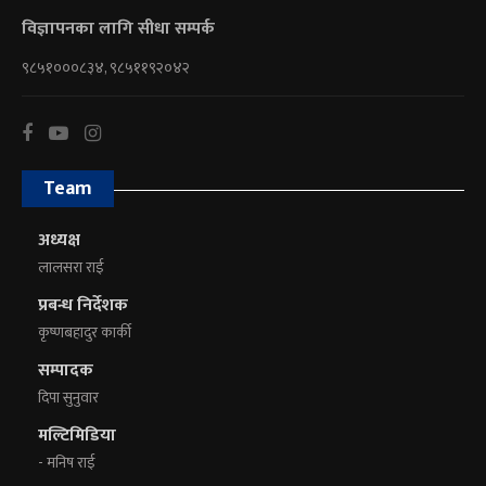
विज्ञापनका लागि सीधा सम्पर्क
९८५१०००८३४, ९८५११९२०४२
Team
अध्यक्ष
लालसरा राई
प्रबन्ध निर्देशक
कृष्णबहादुर कार्की
सम्पादक
दिपा सुनुवार
मल्टिमिडिया
- मनिष राई