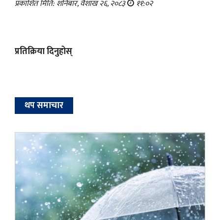
प्रकाशित मिति: शनिबार, वैशाख २६, २०८३
११:०२
प्रतिक्रिया दिनुहोस्
थप समाचार